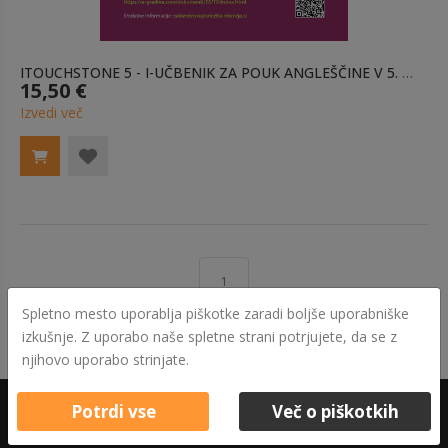
ITOUCHSTONE 5 - I-UČBENIK ZA POUK ANGLEŠČINE V 5. RAZREDU
15,50 €
Izvedi več
1
Spletno mesto uporablja piškotke zaradi boljše uporabniške
izkušnje. Z uporabo naše spletne strani potrjujete, da se z
njihovo uporabo strinjate.
Potrdi vse
Več o piškotkih