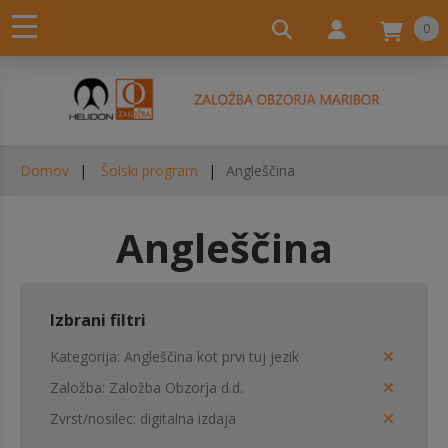
0
Domov
Šolski program
Angleščina
Angleščina
Izbrani filtri
Kategorija
Angleščina kot prvi tuj jezik
Založba
Založba Obzorja d.d.
Zvrst/nosilec
digitalna izdaja