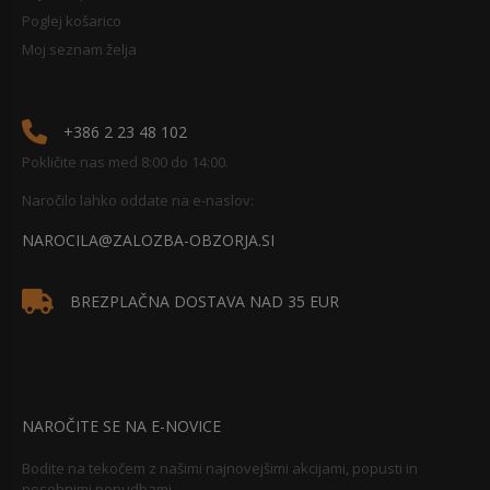
Poglej košarico
Moj seznam želja
+386 2 23 48 102
Pokličite nas med 8:00 do 14:00.
Naročilo lahko oddate na e-naslov:
NAROCILA@ZALOZBA-OBZORJA.SI
BREZPLAČNA DOSTAVA NAD 35 EUR
NAROČITE SE NA E-NOVICE
Bodite na tekočem z našimi najnovejšimi akcijami, popusti in
posebnimi ponudbami.