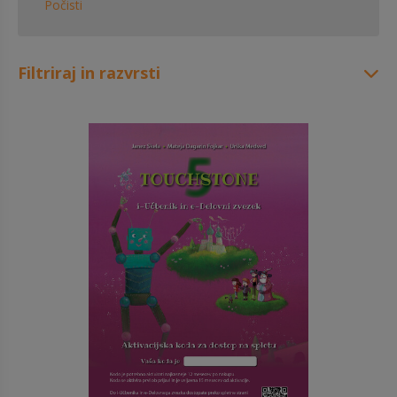
Počisti
Filtriraj in razvrsti