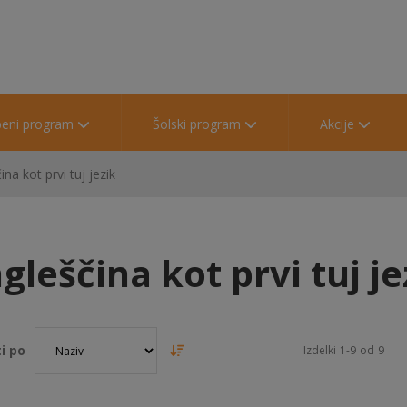
beni program
Šolski program
Akcije
ina kot prvi tuj jezik
gleščina kot prvi tuj je
i po
Izdelki
1
-
9
od
9