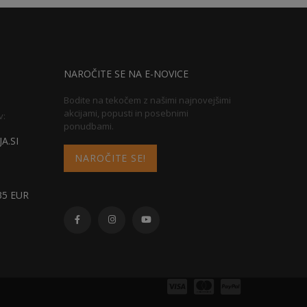
NAROČITE SE NA E-NOVICE
Bodite na tekočem z našimi najnovejšimi
akcijami, popusti in posebnimi
v:
ponudbami.
A.SI
NAROČITE SE!
5 EUR