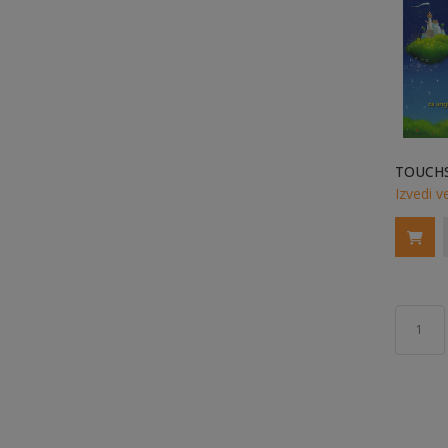
Izvedi v
1