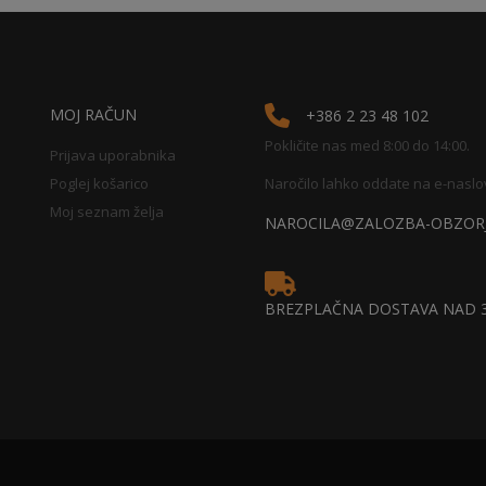
MOJ RAČUN
+386 2 23 48 102
Pokličite nas med 8:00 do 14:00.
Prijava uporabnika
Poglej košarico
Naročilo lahko oddate na e-naslo
Moj seznam želja
NAROCILA@ZALOZBA-OBZORJ
BREZPLAČNA DOSTAVA NAD 3