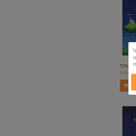
S
u
s
Izvedi v