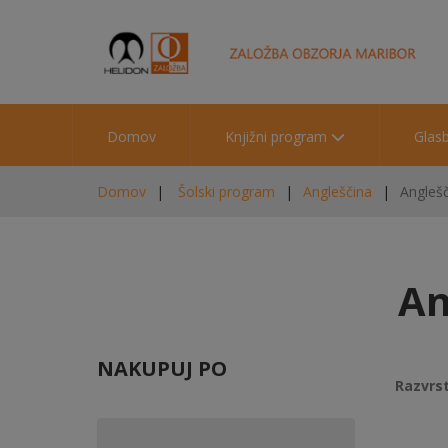
Domov
Knjižni program
Glas
Domov
Šolski program
Angleščina
Anglešč
An
NAKUPUJ PO
Razvrst