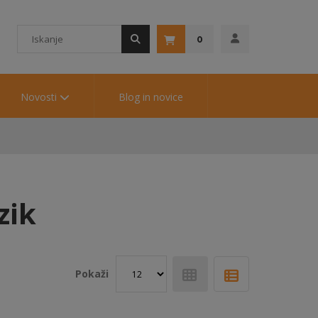
0
Novosti
Blog in novice
zik
Pokaži