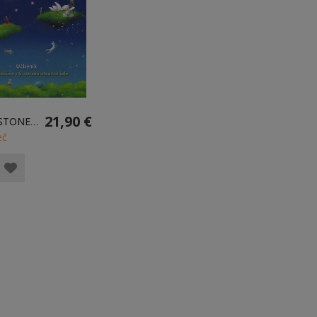
21,90 €
TOUCHSTONE 6 NEW - UČBENIK
eč