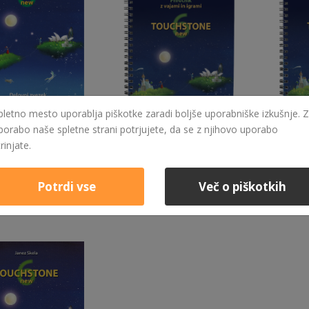
pletno mesto uporablja piškotke zaradi boljše uporabniške izkušnje. Z
porabo naše spletne strani potrjujete, da se z njihovo uporabo
trinjate.
21,90 €
43,00 €
TOUCHSTONE 6 NEW - DELOVNI ZVEZEK
TOUCHSTONE 6 NEW - PRIROČNIK Z VAJAMI IN IGRAMI
eč
Izvedi več
Izvedi v
Potrdi vse
Več o piškotkih