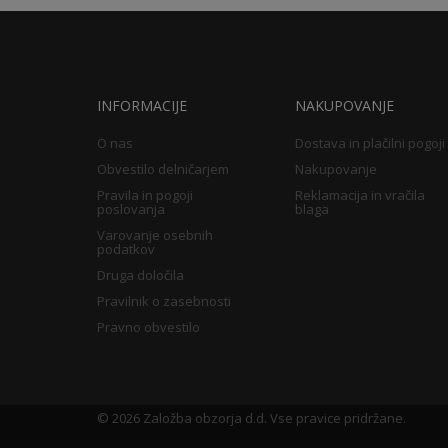
INFORMACIJE
NAKUPOVANJE
O nas
Dostava in plačilni pogoji
Obvestilo delničarjem
Nakupovanje
Pravila in pogoji
Reklamacija in vračila
poslovanja
blaga
Varovanje osebnih
podatkov
Druga določila
Pravilnik o zasebnosti
Pravno obvestilo
©
2026 Založba obzorja d.d. Vse pravice pridržane.