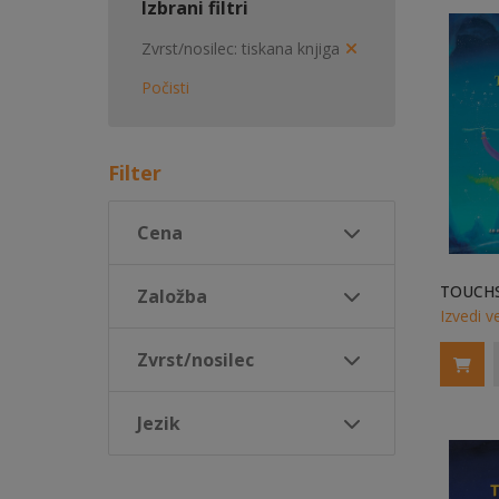
Izbrani filtri
Zvrst/nosilec
tiskana knjiga
Počisti
Filter
Cena
Založba
Izvedi v
Zvrst/nosilec
Jezik