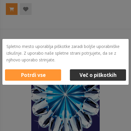
Spletno mesto uporablja piškotke zaradi boljše uporabniške
izkušnje. Z uporabo naše spletne strani potrjujete, da se z
njihovo uporabo strinjate.
Potrdi vse
Več o piškotkih