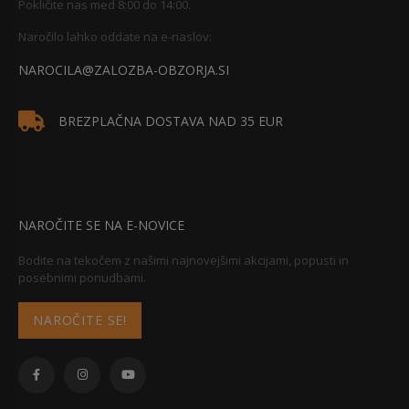
Pokličite nas med 8:00 do 14:00.
Naročilo lahko oddate na e-naslov:
NAROCILA@ZALOZBA-OBZORJA.SI
BREZPLAČNA DOSTAVA NAD 35 EUR
NAROČITE SE NA E-NOVICE
Bodite na tekočem z našimi najnovejšimi akcijami, popusti in
posebnimi ponudbami.
NAROČITE SE!