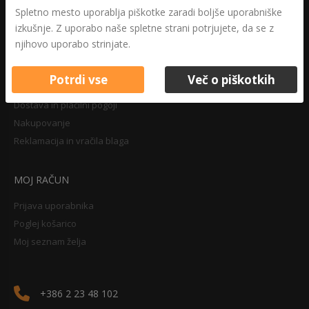
Druga določila
Spletno mesto uporablja piškotke zaradi boljše uporabniške
Pravilnik o zasebnosti
izkušnje. Z uporabo naše spletne strani potrjujete, da se z
Pravno obvestilo
njihovo uporabo strinjate.
Potrdi vse
Več o piškotkih
NAKUPOVANJE
Dostava in plačilni pogoji
Nakupovanje
Reklamacija in vračila blaga
MOJ RAČUN
Prijava uporabnika
Poglej košarico
Moj seznam želja
+386 2 23 48 102