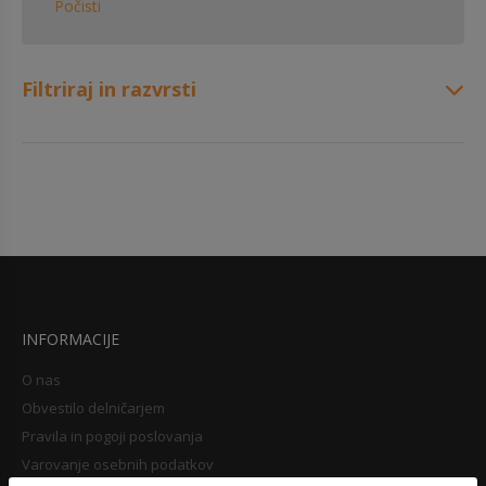
Počisti
Filtriraj in razvrsti
INFORMACIJE
O nas
Obvestilo delničarjem
Pravila in pogoji poslovanja
Varovanje osebnih podatkov