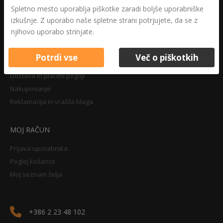
Druga določila
Spletno mesto uporablja piškotke zaradi boljše uporabniške
Pravilnik o zasebnosti
izkušnje. Z uporabo naše spletne strani potrjujete, da se z
Pravno obvestilo
njihovo uporabo strinjate.
Potrdi vse
Več o piškotkih
NAKUPOVANJE
Dostava in plačilni pogoji
Nakupovanje
Reklamacija in vračila blaga
MOJ RAČUN
Prijava uporabnika
Poglej košarico
Moj seznam želja
+386 2 23 48 102