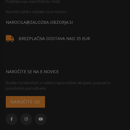
Pokličite nas med 8:00 do 14:00.
Naročilo lahko oddate na e-naslov:
NAROCILA@ZALOZBA-OBZORJA.SI
BREZPLAČNA DOSTAVA NAD 35 EUR
NAROČITE SE NA E-NOVICE
Bodite na tekočem z našimi najnovejšimi akcijami, popusti in
posebnimi ponudbami.
NAROČITE SE!