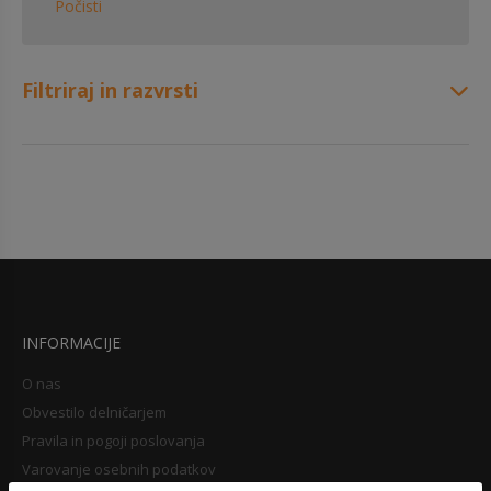
Počisti
Filtriraj in razvrsti
INFORMACIJE
O nas
Obvestilo delničarjem
Pravila in pogoji poslovanja
Varovanje osebnih podatkov