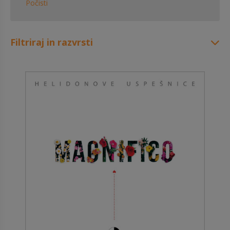
Počisti
Filtriraj in razvrsti