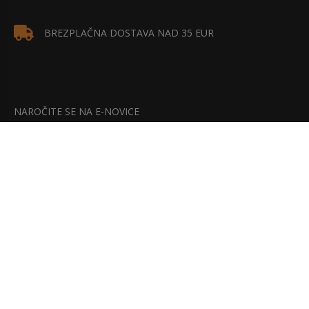
BREZPLAČNA DOSTAVA NAD 35 EUR
NAROČITE SE NA E-NOVICE
Bodite na tekočem z našimi najnovejšimi akcijami, popusti in
posebnimi ponudbami.
NAROČITE SE!