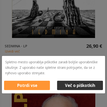
26,90 €
SEDMINA - LP
Izvedi več
Spletno mesto uporablja piškotke zaradi boljše uporabniške
izkušnje. Z uporabo naše spletne strani potrjujete, da se z
njihovo uporabo strinjate.
Potrdi vse
Več o piškotkih