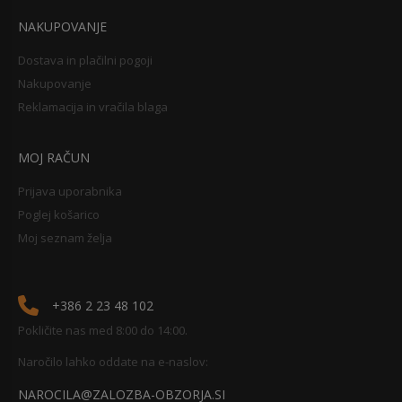
NAKUPOVANJE
Dostava in plačilni pogoji
Nakupovanje
Reklamacija in vračila blaga
MOJ RAČUN
Prijava uporabnika
Poglej košarico
Moj seznam želja
+386 2 23 48 102
Pokličite nas med 8:00 do 14:00.
Naročilo lahko oddate na e-naslov:
NAROCILA@ZALOZBA-OBZORJA.SI