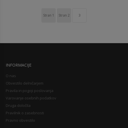
Stran
1
Stran
2
3
INFORMACIJE
O nas
Obvestilo delničarjem
Pravila in pogoji poslovanja
Varovanje osebnih podatkov
Druga določila
Pravilnik o zasebnosti
Pravno obvestilo