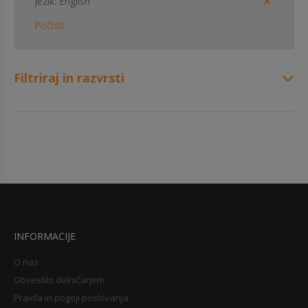
Jezik
English
Počisti
Filtriraj in razvrsti
INFORMACIJE
O nas
Obvestilo delničarjem
Pravila in pogoji poslovanja