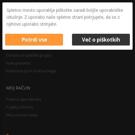
Varovanje osebnih podatkov
Spletno mesto uporablja piškotke zaradi boljše uporabniške
Druga določila
izkušnje. Z uporabo naše spletne strani potrjujete, da se z
Pravilnik o zasebnosti
njihovo uporabo strinjate.
Pravno obvestilo
Potrdi vse
Več o piškotkih
NAKUPOVANJE
Dostava in plačilni pogoji
Nakupovanje
Reklamacija in vračila blaga
MOJ RAČUN
Prijava uporabnika
Poglej košarico
Moj seznam želja