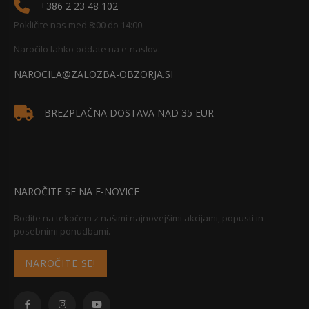
+386 2 23 48 102
Pokličite nas med 8:00 do 14:00.
Naročilo lahko oddate na e-naslov:
NAROCILA@ZALOZBA-OBZORJA.SI
BREZPLAČNA DOSTAVA NAD 35 EUR
NAROČITE SE NA E-NOVICE
Bodite na tekočem z našimi najnovejšimi akcijami, popusti in
posebnimi ponudbami.
NAROČITE SE!