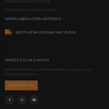
Pokličite nas med 8:00 do 14:00.
Naročilo lahko oddate na e-naslov:
NAROCILA@ZALOZBA-OBZORJA.SI
BREZPLAČNA DOSTAVA NAD 35 EUR
NAROČITE SE NA E-NOVICE
Bodite na tekočem z našimi najnovejšimi akcijami, popusti in
posebnimi ponudbami.
NAROČITE SE!