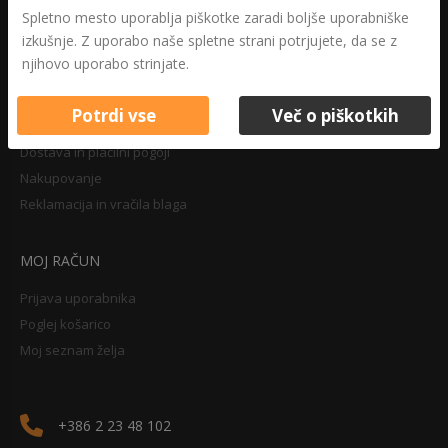
Druga določila
Spletno mesto uporablja piškotke zaradi boljše uporabniške
Pravilnik o zasebnosti
izkušnje. Z uporabo naše spletne strani potrjujete, da se z
Pravno obvestilo
njihovo uporabo strinjate.
Potrdi vse
Več o piškotkih
NAKUPOVANJE
Dostava in plačilni pogoji
Nakupovanje
Reklamacija in vračila blaga
MOJ RAČUN
Prijava uporabnika
Poglej košarico
Moj seznam želja
+386 2 23 48 102