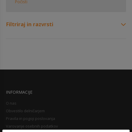
Počisti
Filtriraj in razvrsti
INFORMACIJE
O nas
Obvestilo delničarjem
Pravila in pogoji poslovanja
Varovanje osebnih podatkov