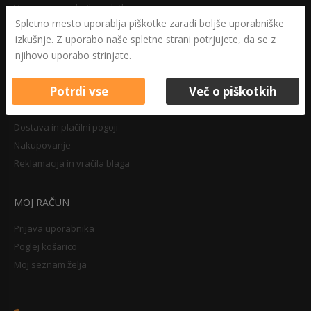
Varovanje osebnih podatkov
Spletno mesto uporablja piškotke zaradi boljše uporabniške
Druga določila
izkušnje. Z uporabo naše spletne strani potrjujete, da se z
Pravilnik o zasebnosti
njihovo uporabo strinjate.
Pravno obvestilo
Potrdi vse
Več o piškotkih
NAKUPOVANJE
Dostava in plačilni pogoji
Nakupovanje
Reklamacija in vračila blaga
MOJ RAČUN
Prijava uporabnika
Poglej košarico
Moj seznam želja