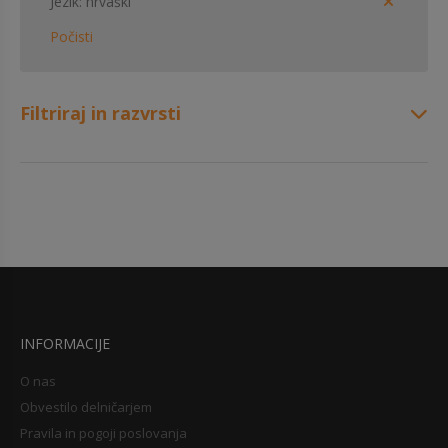
Jezik
hrvaški
Počisti
Filtriraj in razvrsti
INFORMACIJE
O nas
Obvestilo delničarjem
Pravila in pogoji poslovanja