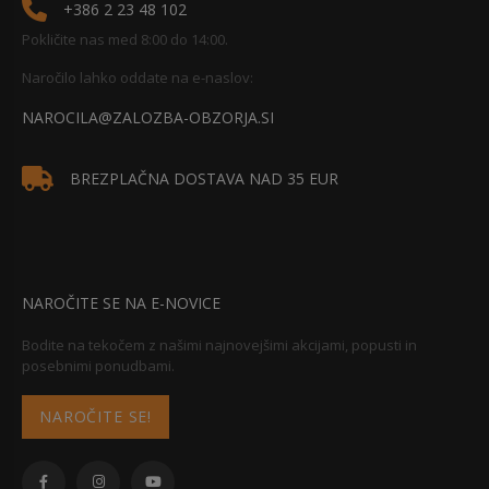
+386 2 23 48 102
Pokličite nas med 8:00 do 14:00.
Naročilo lahko oddate na e-naslov:
NAROCILA@ZALOZBA-OBZORJA.SI
BREZPLAČNA DOSTAVA NAD 35 EUR
NAROČITE SE NA E-NOVICE
Bodite na tekočem z našimi najnovejšimi akcijami, popusti in
posebnimi ponudbami.
NAROČITE SE!