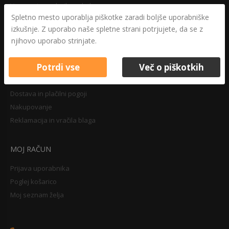
Varovanje osebnih podatkov
Spletno mesto uporablja piškotke zaradi boljše uporabniške
Druga določila
izkušnje. Z uporabo naše spletne strani potrjujete, da se z
Pravilnik o zasebnosti
njihovo uporabo strinjate.
Pravno obvestilo
Potrdi vse
Več o piškotkih
NAKUPOVANJE
Dostava in plačilni pogoji
Nakupovanje
Reklamacija in vračila blaga
MOJ RAČUN
Prijava uporabnika
Poglej košarico
Moj seznam želja