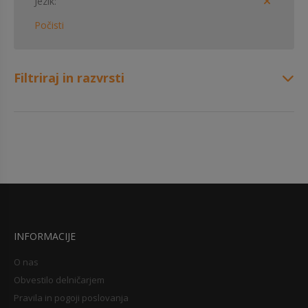
Jezik
Počisti
Filtriraj in razvrsti
INFORMACIJE
O nas
Obvestilo delničarjem
Pravila in pogoji poslovanja