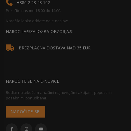
+386 2 23 48 102
Pokličite nas med 8:00 do 14:00.
Naročilo lahko oddate na e-naslov:
NAROCILA@ZALOZBA-OBZORJA.SI
BREZPLAČNA DOSTAVA NAD 35 EUR
NAROČITE SE NA E-NOVICE
Bodite na tekočem z našimi najnovejšimi akcijami, popusti in
posebnimi ponudbami.
NAROČITE SE!