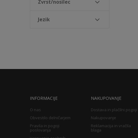
Zvrst/nosilec
Jezik
INFORMACIJE
NAKUPOVANJE
O nas
Dostava in plačilni pogoji
Obvestilo delničarjem
Nakupovanje
Pravila in pogoji
Reklamacija in vračila
poslovanja
blaga