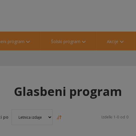
beni program
Šolski program
Akcije
Glasbeni program
i po
Izdelki
1
-
0
od
0