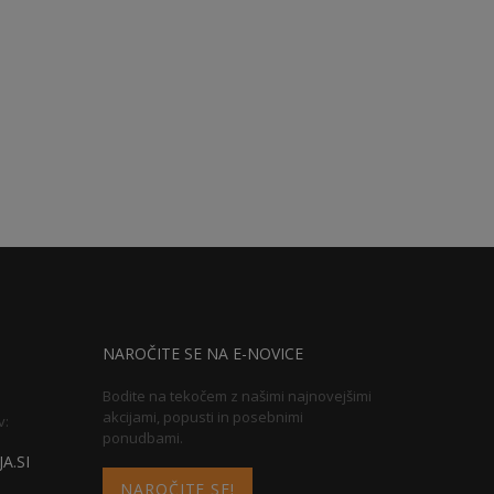
NAROČITE SE NA E-NOVICE
Bodite na tekočem z našimi najnovejšimi
akcijami, popusti in posebnimi
v:
ponudbami.
A.SI
NAROČITE SE!