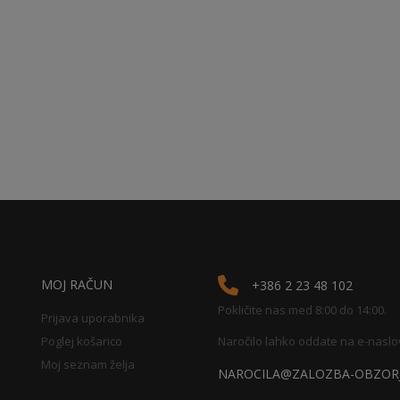
MOJ RAČUN
+386 2 23 48 102
Pokličite nas med 8:00 do 14:00.
Prijava uporabnika
Poglej košarico
Naročilo lahko oddate na e-naslo
Moj seznam želja
NAROCILA@ZALOZBA-OBZORJ