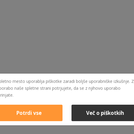
pletno mesto uporablja piškotke zaradi boljše uporabniške izkušnje. Z
porabo naše spletne strani potrjujete, da se z njihovo uporabo
trinjate.
Potrdi vse
Več o piškotkih