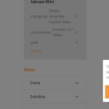
Izbrani filtri
Glasba
Kategorija
Ansambla
Lojzeta Slaka
komplet CD +
Zvrst/nosilec
vinilka
Jezik
Počisti
S
Filter
u
s
Cena
Založba