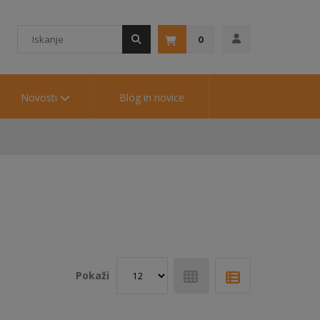
0
Novosti
Blog in novice
Pokaži