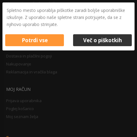
Varovanje osebnih podatkov
Spletno mesto uporablja piškotke zaradi boljše uporabniške
Druga določila
izkušnje. Z uporabo naše spletne strani potrjujete, da se z
Pravilnik o zasebnosti
njihovo uporabo strinjate.
Pravno obvestilo
Potrdi vse
Več o piškotkih
NAKUPOVANJE
Dostava in plačilni pogoji
Nakupovanje
Reklamacija in vračila blaga
MOJ RAČUN
Prijava uporabnika
Poglej košarico
Moj seznam želja