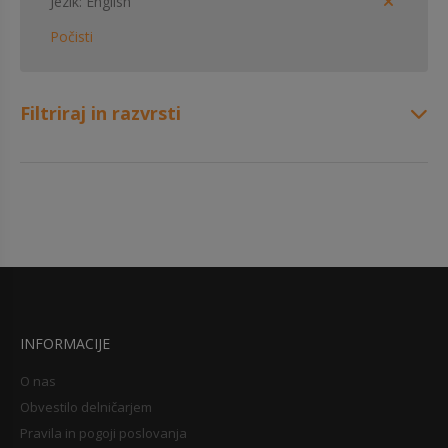
Jezik
English
Počisti
Filtriraj in razvrsti
INFORMACIJE
O nas
Obvestilo delničarjem
Pravila in pogoji poslovanja