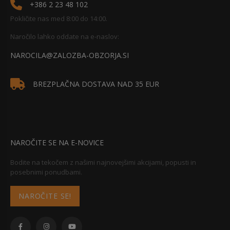
+386 2 23 48 102
Pokličite nas med 8:00 do 14:00.
Naročilo lahko oddate na e-naslov:
NAROCILA@ZALOZBA-OBZORJA.SI
BREZPLAČNA DOSTAVA NAD 35 EUR
NAROČITE SE NA E-NOVICE
Bodite na tekočem z našimi najnovejšimi akcijami, popusti in
posebnimi ponudbami.
NAROČITE SE!