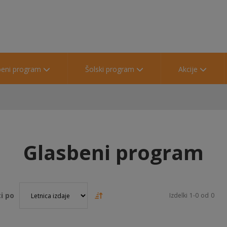
beni program
Šolski program
Akcije
Glasbeni program
i po
Izdelki
1
-
0
od
0