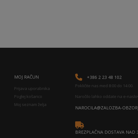
MOJ RAČUN
+386 2 23 48 102
Pokličite nas med 8:00 do 14:00.
Prijava uporabnika
Poglej košarico
Naročilo lahko oddate na e-naslo
Moj seznam želja
NAROCILA@ZALOZBA-OBZORJ
BREZPLAČNA DOSTAVA NAD 3