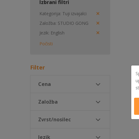
Izbrani filtri
Kategorija
Tuji izvajalci
Založba
STUDIO GONG
Jezik
English
Počisti
Filter
S
u
Cena
s
Založba
Zvrst/nosilec
Jezik