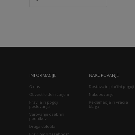
INFORMACIJE
NAKUPOVANJE
O nas
Dostava in plačilni pogoji
Obvestilo delničarjem
Nakupovanje
Pravila in pogoji
Reklamacija in vračila
poslovanja
blaga
Varovanje osebnih
podatkov
Druga določila
Pravilnik o zasebnosti