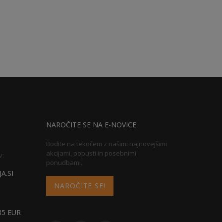
NAROČITE SE NA E-NOVICE
Bodite na tekočem z našimi najnovejšimi
akcijami, popusti in posebnimi
v:
ponudbami.
A.SI
NAROČITE SE!
5 EUR