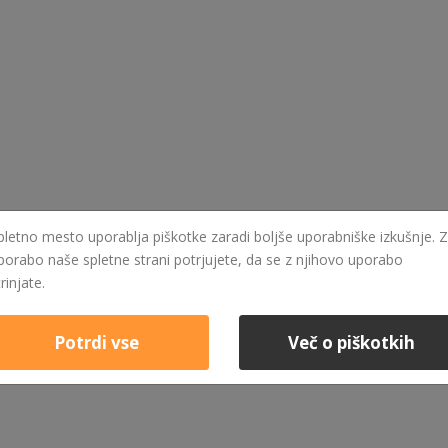
pletno mesto uporablja piškotke zaradi boljše uporabniške izkušnje. Z
porabo naše spletne strani potrjujete, da se z njihovo uporabo
trinjate.
Potrdi vse
Več o piškotkih