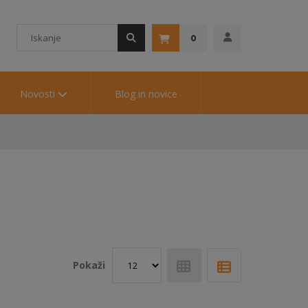
0
Novosti
Blog in novice
Pokaži