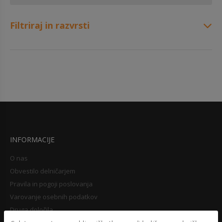
Filtriraj in razvrsti
INFORMACIJE
O nas
Obvestilo delničarjem
Pravila in pogoji poslovanja
Varovanje osebnih podatkov
Druga določila