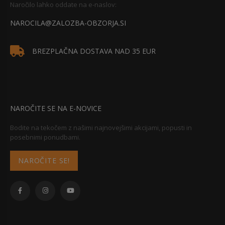
Naročilo lahko oddate na e-naslov:
NAROCILA@ZALOZBA-OBZORJA.SI
BREZPLAČNA DOSTAVA NAD 35 EUR
NAROČITE SE NA E-NOVICE
Bodite na tekočem z našimi najnovejšimi akcijami, popusti in
posebnimi ponudbami.
NAROČITE SE!