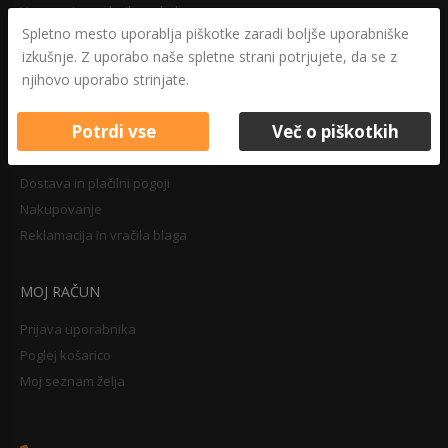
Varovanje osebnih podatkov
Spletno mesto uporablja piškotke zaradi boljše uporabniške
Druga določila
izkušnje. Z uporabo naše spletne strani potrjujete, da se z
Pravilnik o zasebnosti
njihovo uporabo strinjate.
Pravno obvestilo
Potrdi vse
Več o piškotkih
NAKUPOVANJE
Dostava in plačilni pogoji
Nakupovanje
Reklamacija in vračila blaga
MOJ RAČUN
Prijava uporabnika
Poglej košarico
Moj seznam želja