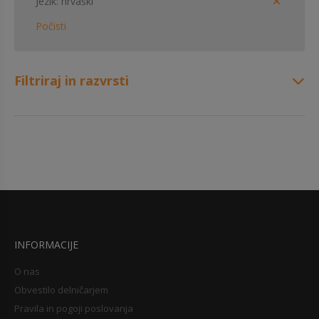
Jezik
hrvaški
Počisti
Filtriraj in razvrsti
INFORMACIJE
O nas
Obvestilo delničarjem
Pravila in pogoji poslovanja