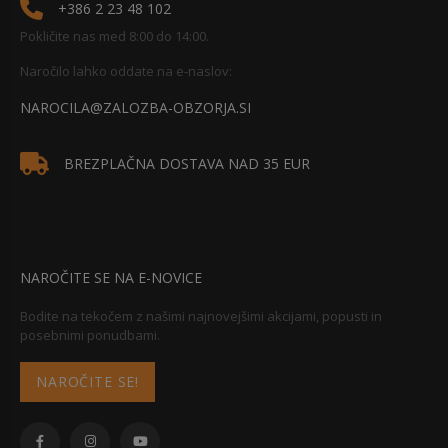
+386 2 23 48 102
Pokličite nas med 8:00 do 14:00.
Naročilo lahko oddate na e-naslov:
NAROCILA@ZALOZBA-OBZORJA.SI
BREZPLAČNA DOSTAVA NAD 35 EUR
NAROČITE SE NA E-NOVICE
Bodite na tekočem z našimi najnovejšimi akcijami, popusti in
posebnimi ponudbami.
NAROČITE SE!