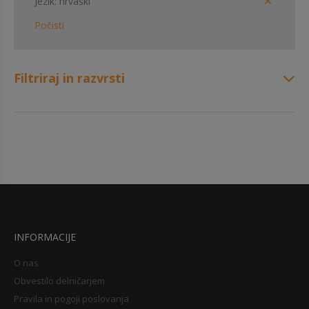
Jezik
hrvaški
Počisti
Filtriraj in razvrsti
INFORMACIJE
O nas
Obvestilo delničarjem
Pravila in pogoji poslovanja