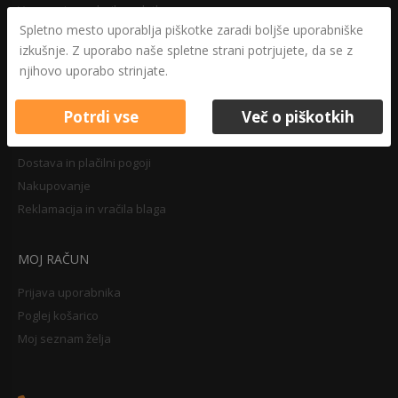
Varovanje osebnih podatkov
Spletno mesto uporablja piškotke zaradi boljše uporabniške
Druga določila
izkušnje. Z uporabo naše spletne strani potrjujete, da se z
Pravilnik o zasebnosti
njihovo uporabo strinjate.
Pravno obvestilo
Potrdi vse
Več o piškotkih
NAKUPOVANJE
Dostava in plačilni pogoji
Nakupovanje
Reklamacija in vračila blaga
MOJ RAČUN
Prijava uporabnika
Poglej košarico
Moj seznam želja