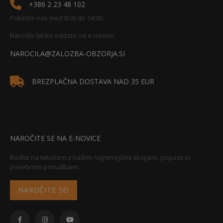
+386 2 23 48 102
Pokličite nas med 8:00 do 14:00.
Naročilo lahko oddate na e-naslov:
NAROCILA@ZALOZBA-OBZORJA.SI
BREZPLAČNA DOSTAVA NAD 35 EUR
NAROČITE SE NA E-NOVICE
Bodite na tekočem z našimi najnovejšimi akcijami, popusti in
posebnimi ponudbami.
NAROČITE SE!