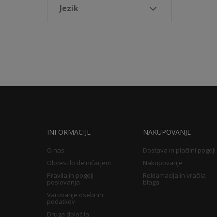
Jezik
INFORMACIJE
NAKUPOVANJE
O nas
Dostava in plačilni pogoji
Obvestilo delničarjem
Nakupovanje
Pravila in pogoji
Reklamacija in vračila
poslovanja
blaga
Varovanje osebnih
podatkov
Druga določila