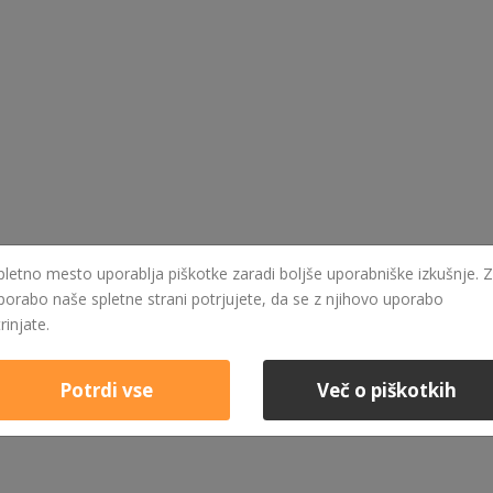
pletno mesto uporablja piškotke zaradi boljše uporabniške izkušnje. Z
porabo naše spletne strani potrjujete, da se z njihovo uporabo
trinjate.
Potrdi vse
Več o piškotkih