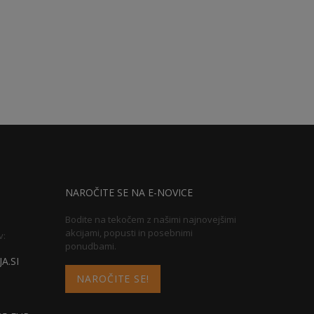
NAROČITE SE NA E-NOVICE
Bodite na tekočem z našimi najnovejšimi
akcijami, popusti in posebnimi
v:
ponudbami.
A.SI
NAROČITE SE!