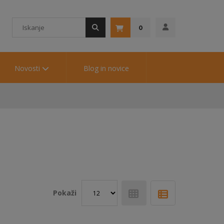
0
Novosti
Blog in novice
Pokaži