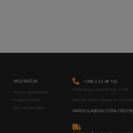
MOJ RAČUN
+386 2 23 48 102
Pokličite nas med 8:00 do 14:00.
Prijava uporabnika
Poglej košarico
Naročilo lahko oddate na e-naslo
Moj seznam želja
NAROCILA@ZALOZBA-OBZORJ