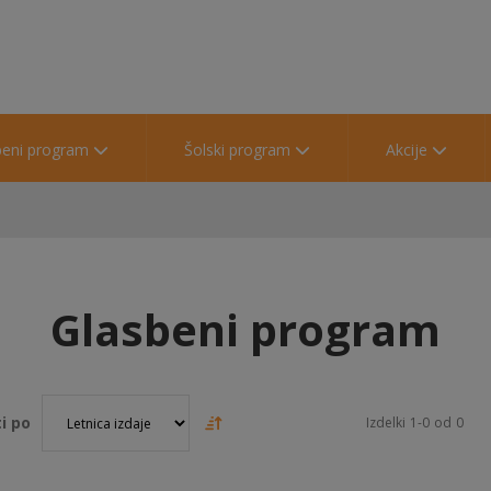
beni program
Šolski program
Akcije
Glasbeni program
i po
Izdelki
1
-
0
od
0