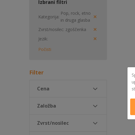
Izbrani filtri
Pop, rock, etno
Kategorija
in druga glasba
Zvrst/nosilec
zgoščenka
Jezik
Počisti
Filter
S
u
Cena
s
Založba
Zvrst/nosilec