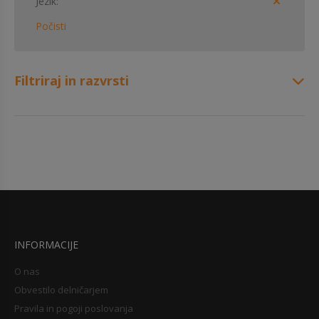
Jezik
Počisti
Filtriraj in razvrsti
INFORMACIJE
O nas
Obvestilo delničarjem
Pravila in pogoji poslovanja