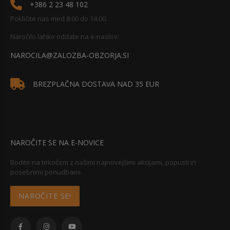
+386 2 23 48 102
Pokličite nas med 8:00 do 14:00.
Naročilo lahko oddate na e-naslov:
NAROCILA@ZALOZBA-OBZORJA.SI
BREZPLAČNA DOSTAVA NAD 35 EUR
NAROČITE SE NA E-NOVICE
Bodite na tekočem z našimi najnovejšimi akcijami, popusti in
posebnimi ponudbami.
NAROČITE SE!