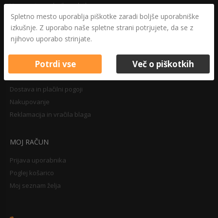
Varovanje osebnih podatkov
Spletno mesto uporablja piškotke zaradi boljše uporabniške
Druga določila
izkušnje. Z uporabo naše spletne strani potrjujete, da se z
Pravilnik o zasebnosti
njihovo uporabo strinjate.
Pravno obvestilo
Potrdi vse
Več o piškotkih
NAKUPOVANJE
Dostava in plačilni pogoji
Nakupovanje
Reklamacija in vračila blaga
MOJ RAČUN
Prijava uporabnika
Poglej košarico
Moj seznam želja