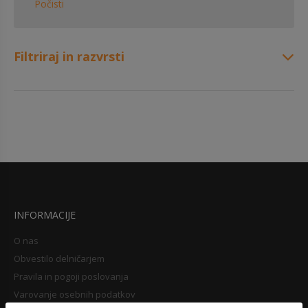
Počisti
Filtriraj in razvrsti
INFORMACIJE
O nas
Obvestilo delničarjem
Pravila in pogoji poslovanja
Varovanje osebnih podatkov