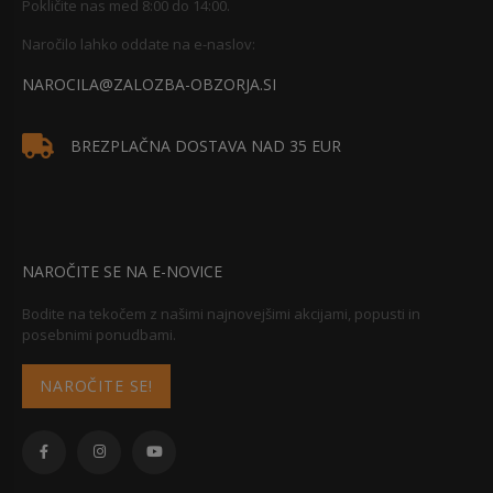
Pokličite nas med 8:00 do 14:00.
Naročilo lahko oddate na e-naslov:
NAROCILA@ZALOZBA-OBZORJA.SI
BREZPLAČNA DOSTAVA NAD 35 EUR
NAROČITE SE NA E-NOVICE
Bodite na tekočem z našimi najnovejšimi akcijami, popusti in
posebnimi ponudbami.
NAROČITE SE!