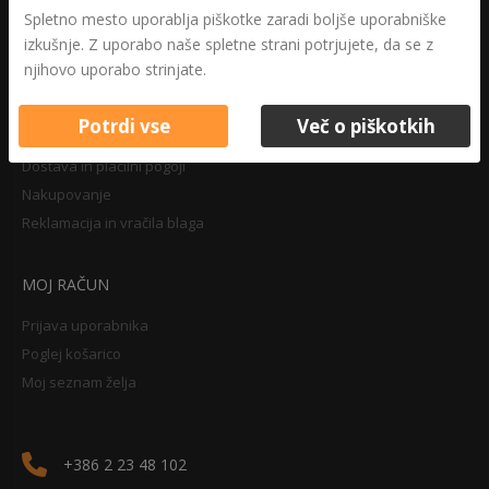
Druga določila
Spletno mesto uporablja piškotke zaradi boljše uporabniške
Pravilnik o zasebnosti
izkušnje. Z uporabo naše spletne strani potrjujete, da se z
Pravno obvestilo
njihovo uporabo strinjate.
Potrdi vse
Več o piškotkih
NAKUPOVANJE
Dostava in plačilni pogoji
Nakupovanje
Reklamacija in vračila blaga
MOJ RAČUN
Prijava uporabnika
Poglej košarico
Moj seznam želja
+386 2 23 48 102