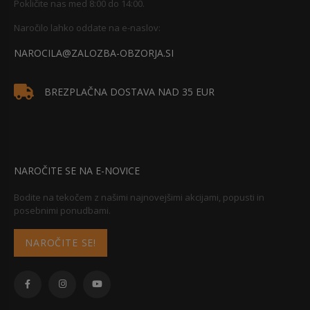
Pokličite nas med 8:00 do 14:00.
Naročilo lahko oddate na e-naslov:
NAROCILA@ZALOZBA-OBZORJA.SI
BREZPLAČNA DOSTAVA NAD 35 EUR
NAROČITE SE NA E-NOVICE
Bodite na tekočem z našimi najnovejšimi akcijami, popusti in
posebnimi ponudbami.
NAROČITE SE!