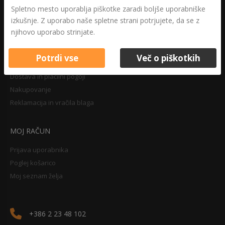
Druga določila
Spletno mesto uporablja piškotke zaradi boljše uporabniške
Pravilnik o zasebnosti
izkušnje. Z uporabo naše spletne strani potrjujete, da se z
Pravno obvestilo
njihovo uporabo strinjate.
Potrdi vse
Več o piškotkih
NAKUPOVANJE
Dostava in plačilni pogoji
Nakupovanje
Reklamacija in vračila blaga
MOJ RAČUN
Prijava uporabnika
Poglej košarico
Moj seznam želja
+386 2 23 48 102