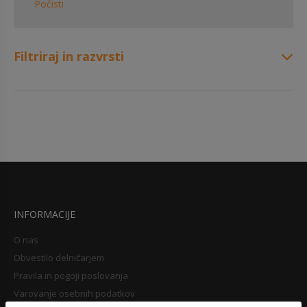
Počisti
Filtriraj in razvrsti
INFORMACIJE
O nas
Obvestilo delničarjem
Pravila in pogoji poslovanja
Varovanje osebnih podatkov