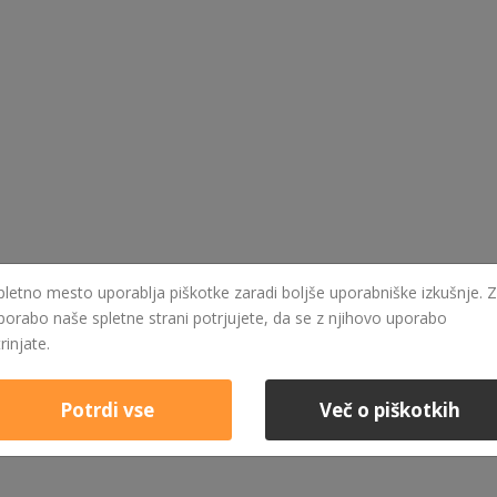
pletno mesto uporablja piškotke zaradi boljše uporabniške izkušnje. Z
porabo naše spletne strani potrjujete, da se z njihovo uporabo
trinjate.
Potrdi vse
Več o piškotkih