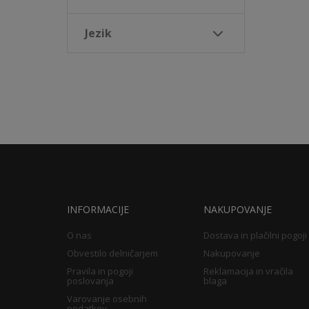
Jezik
INFORMACIJE
NAKUPOVANJE
O nas
Dostava in plačilni pogoji
Obvestilo delničarjem
Nakupovanje
Pravila in pogoji
Reklamacija in vračila
poslovanja
blaga
Varovanje osebnih
podatkov