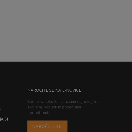
NAROČITE SE NA E-NOVICE
Bodite na tekočem z našimi najnovejšimi
akcijami, popusti in posebnimi
v:
ponudbami.
A.SI
NAROČITE SE!