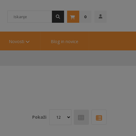
0
Novosti
Blog in novice
Pokaži