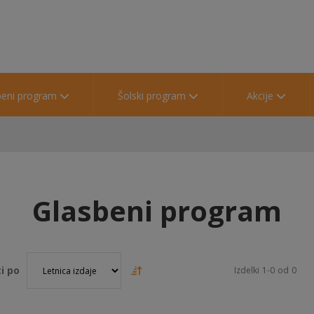
beni program
Šolski program
Akcije
Glasbeni program
i po
Izdelki
1
-
0
od
0