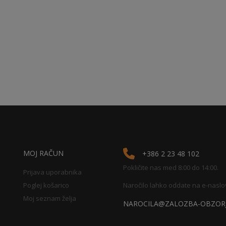
MOJ RAČUN
+386 2 23 48 102
Pokličite nas med 8:00 do 14:00.
Prijava uporabnika
Poglej košarico
Naročilo lahko oddate na e-naslo
Moj seznam želja
NAROCILA@ZALOZBA-OBZORJ