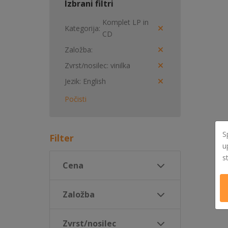
Izbrani filtri
Komplet LP in
Kategorija
CD
Založba
Zvrst/nosilec
vinilka
Jezik
English
Počisti
S
Filter
u
s
Cena
Založba
Zvrst/nosilec