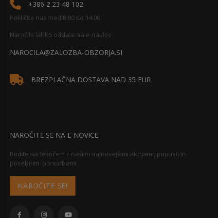
+386 2 23 48 102
Pokličite nas med 8:00 do 14:00.
Naročilo lahko oddate na e-naslov:
NAROCILA@ZALOZBA-OBZORJA.SI
BREZPLAČNA DOSTAVA NAD 35 EUR
NAROČITE SE NA E-NOVICE
Bodite na tekočem z našimi najnovejšimi akcijami, popusti in
posebnimi ponudbami.
NAROČITE SE!