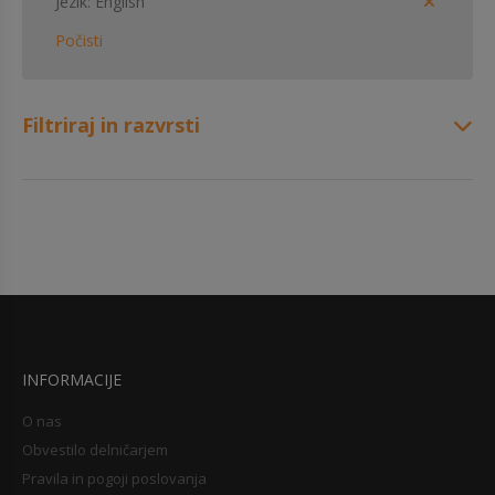
Jezik
English
Počisti
Filtriraj in razvrsti
INFORMACIJE
O nas
Obvestilo delničarjem
Pravila in pogoji poslovanja