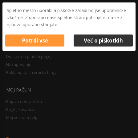
Varovanje osebnih podatkov
Spletno mesto uporablja piškotke zaradi boljše uporabniške
Druga določila
izkušnje. Z uporabo naše spletne strani potrjujete, da se z
Pravilnik o zasebnosti
njihovo uporabo strinjate.
Pravno obvestilo
Potrdi vse
Več o piškotkih
NAKUPOVANJE
Dostava in plačilni pogoji
Nakupovanje
Reklamacija in vračila blaga
MOJ RAČUN
Prijava uporabnika
Poglej košarico
Moj seznam želja