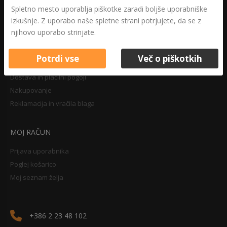
Druga določila
Spletno mesto uporablja piškotke zaradi boljše uporabniške
Pravilnik o zasebnosti
izkušnje. Z uporabo naše spletne strani potrjujete, da se z
Pravno obvestilo
njihovo uporabo strinjate.
Potrdi vse
Več o piškotkih
NAKUPOVANJE
Dostava in plačilni pogoji
Nakupovanje
Reklamacija in vračila blaga
MOJ RAČUN
Prijava uporabnika
Poglej košarico
Moj seznam želja
+386 2 23 48 102