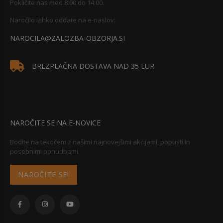
Pokličite nas med 8:00 do 14:00.
Naročilo lahko oddate na e-naslov:
NAROCILA@ZALOZBA-OBZORJA.SI
BREZPLAČNA DOSTAVA NAD 35 EUR
NAROČITE SE NA E-NOVICE
Bodite na tekočem z našimi najnovejšimi akcijami, popusti in
posebnimi ponudbami.
NAROČITE SE!