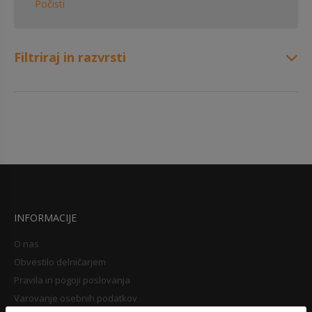
Počisti
Filtriraj in razvrsti
INFORMACIJE
O nas
Obvestilo delničarjem
Pravila in pogoji poslovanja
Varovanje osebnih podatkov