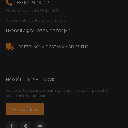
+386 2 23 48 102
Pokličite nas med 8:00 do 14:00.
Naročilo lahko oddate na e-naslov:
NAROCILA@ZALOZBA-OBZORJA.SI
BREZPLAČNA DOSTAVA NAD 35 EUR
NAROČITE SE NA E-NOVICE
Bodite na tekočem z našimi najnovejšimi akcijami, popusti in
posebnimi ponudbami.
NAROČITE SE!