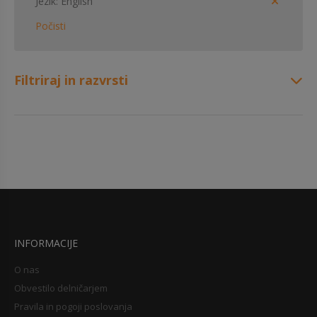
Jezik
English
Počisti
Filtriraj in razvrsti
INFORMACIJE
O nas
Obvestilo delničarjem
Pravila in pogoji poslovanja