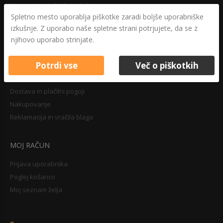
Varovanje osebnih podatkov
Spletno mesto uporablja piškotke zaradi boljše uporabniške
Druga določila
izkušnje. Z uporabo naše spletne strani potrjujete, da se z
Pravilnik o zasebnosti
njihovo uporabo strinjate.
Pravno obvestilo
Potrdi vse
Več o piškotkih
NAKUPOVANJE
Dostava in plačilni pogoji
Nakupovanje
Reklamacija in vračila blaga
MOJ RAČUN
Prijava uporabnika
Poglej košarico
Moj seznam želja