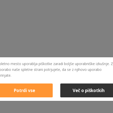
pletno mesto uporablja piškotke zaradi boljše uporabniške izkušnje. Z
porabo naše spletne strani potrjujete, da se z njihovo uporabo
trinjate.
Potrdi vse
Več o piškotkih