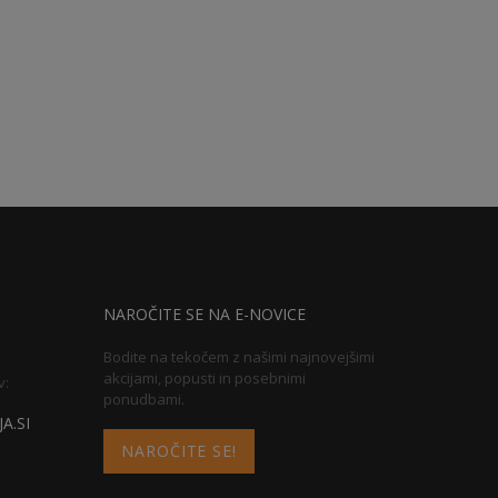
NAROČITE SE NA E-NOVICE
Bodite na tekočem z našimi najnovejšimi
akcijami, popusti in posebnimi
v:
ponudbami.
A.SI
NAROČITE SE!