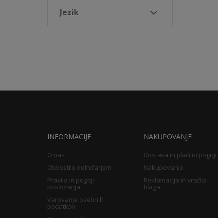
Jezik
INFORMACIJE
NAKUPOVANJE
O nas
Dostava in plačilni pogoji
Obvestilo delničarjem
Nakupovanje
Pravila in pogoji
Reklamacija in vračila
poslovanja
blaga
Varovanje osebnih
podatkov