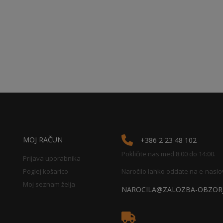
MOJ RAČUN
+386 2 23 48 102
Pokličite nas med 8:00 do 14:00.
Prijava uporabnika
Poglej košarico
Naročilo lahko oddate na e-naslo
Moj seznam želja
NAROCILA@ZALOZBA-OBZORJ