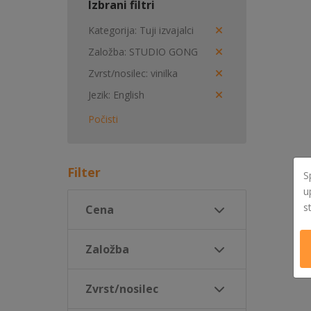
Izbrani filtri
Kategorija
Tuji izvajalci
Založba
STUDIO GONG
Zvrst/nosilec
vinilka
Jezik
English
Počisti
Filter
S
u
s
Cena
Založba
Zvrst/nosilec