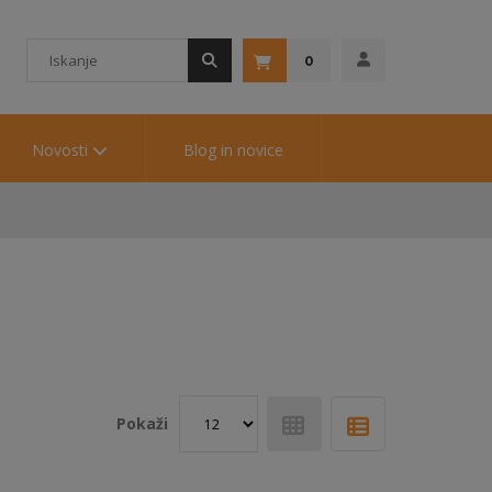
0
Novosti
Blog in novice
Pokaži