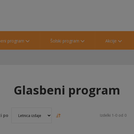
beni program
Šolski program
Akcije
Glasbeni program
i po
Izdelki
1
-
0
od
0