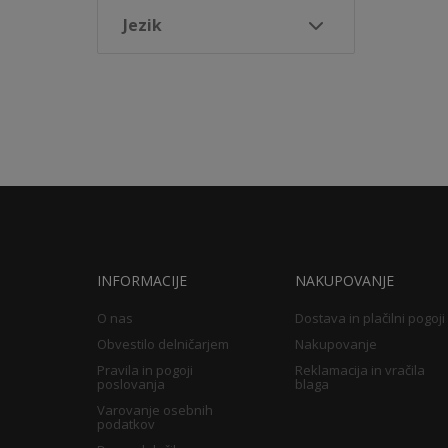
Jezik
INFORMACIJE
NAKUPOVANJE
O nas
Dostava in plačilni pogoji
Obvestilo delničarjem
Nakupovanje
Pravila in pogoji
Reklamacija in vračila
poslovanja
blaga
Varovanje osebnih
podatkov