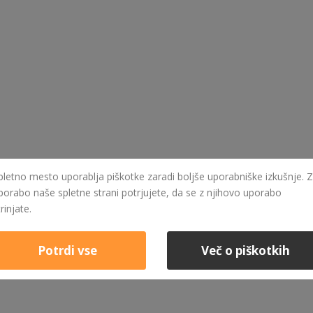
pletno mesto uporablja piškotke zaradi boljše uporabniške izkušnje. Z
porabo naše spletne strani potrjujete, da se z njihovo uporabo
trinjate.
Potrdi vse
Več o piškotkih