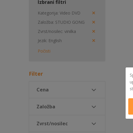
Izbrani filtri
Kategorija
Video DVD
Založba
STUDIO GONG
Zvrst/nosilec
vinilka
Jezik
English
Počisti
Filter
S
u
s
Cena
Založba
Zvrst/nosilec