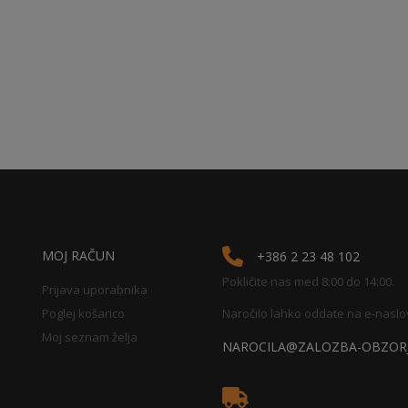
MOJ RAČUN
+386 2 23 48 102
Pokličite nas med 8:00 do 14:00.
Prijava uporabnika
Poglej košarico
Naročilo lahko oddate na e-naslo
Moj seznam želja
NAROCILA@ZALOZBA-OBZORJ