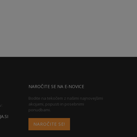
NAROČITE SE NA E-NOVICE
Bodite na tekočem z našimi najnovejšimi
akcijami, popusti in posebnimi
v:
ponudbami.
A.SI
NAROČITE SE!