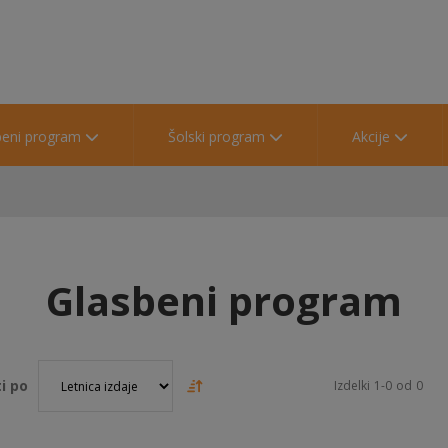
beni program
Šolski program
Akcije
Glasbeni program
i po
Izdelki
1
-
0
od
0