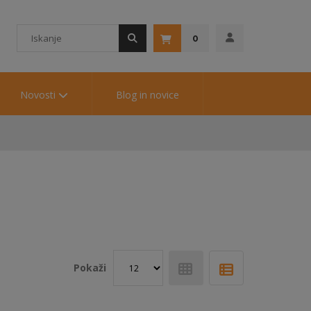
0
Novosti
Blog in novice
Pokaži