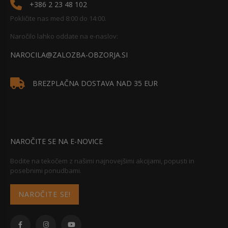
+386 2 23 48 102
Pokličite nas med 8:00 do 14:00.
Naročilo lahko oddate na e-naslov:
NAROCILA@ZALOZBA-OBZORJA.SI
BREZPLAČNA DOSTAVA NAD 35 EUR
NAROČITE SE NA E-NOVICE
Bodite na tekočem z našimi najnovejšimi akcijami, popusti in
posebnimi ponudbami.
NAROČITE SE!