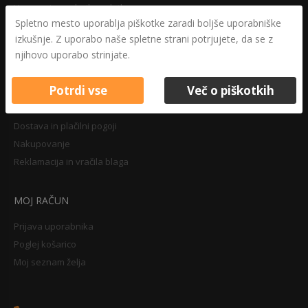
Varovanje osebnih podatkov
Spletno mesto uporablja piškotke zaradi boljše uporabniške
Druga določila
izkušnje. Z uporabo naše spletne strani potrjujete, da se z
Pravilnik o zasebnosti
njihovo uporabo strinjate.
Pravno obvestilo
Potrdi vse
Več o piškotkih
NAKUPOVANJE
Dostava in plačilni pogoji
Nakupovanje
Reklamacija in vračila blaga
MOJ RAČUN
Prijava uporabnika
Poglej košarico
Moj seznam želja