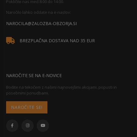
Pokličite nas med 8:00 do 14:00.
Naročilo lahko oddate na e-naslov:
NAROCILA@ZALOZBA-OBZORJA.SI
BREZPLAČNA DOSTAVA NAD 35 EUR
NAROČITE SE NA E-NOVICE
Bodite na tekočem z našimi najnovejšimi akcijami, popusti in
posebnimi ponudbami.
NAROČITE SE!