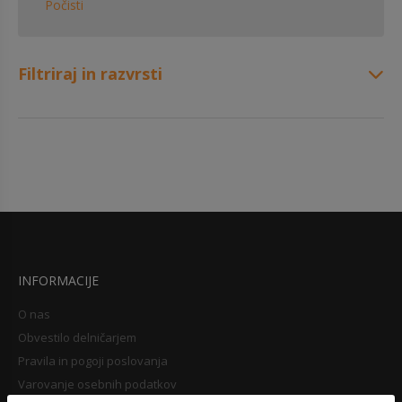
Počisti
Filtriraj in razvrsti
INFORMACIJE
O nas
Obvestilo delničarjem
Pravila in pogoji poslovanja
Varovanje osebnih podatkov