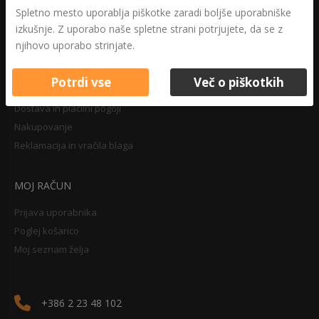
Druga določila
Spletno mesto uporablja piškotke zaradi boljše uporabniške
Pravilnik o zasebnosti
izkušnje. Z uporabo naše spletne strani potrjujete, da se z
Pravno obvestilo
njihovo uporabo strinjate.
Potrdi vse
Več o piškotkih
NAKUPOVANJE
Dostava in plačilni pogoji
Nakupovanje
Reklamacija in vračila blaga
MOJ RAČUN
Prijava uporabnika
Poglej košarico
Moj seznam želja
+386 2 23 48 102