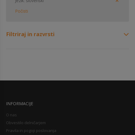
Jezik
slovenski
Počisti
Filtriraj in razvrsti
INFORMACIJE
O nas
Obvestilo delničarjem
Pravila in pogoji poslovanja