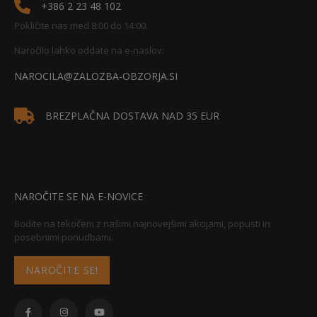
+386 2 23 48 102
Pokličite nas med 8:00 do 14:00.
Naročilo lahko oddate na e-naslov:
NAROCILA@ZALOZBA-OBZORJA.SI
BREZPLAČNA DOSTAVA NAD 35 EUR
NAROČITE SE NA E-NOVICE
Bodite na tekočem z našimi najnovejšimi akcijami, popusti in
posebnimi ponudbami.
NAROČITE SE!