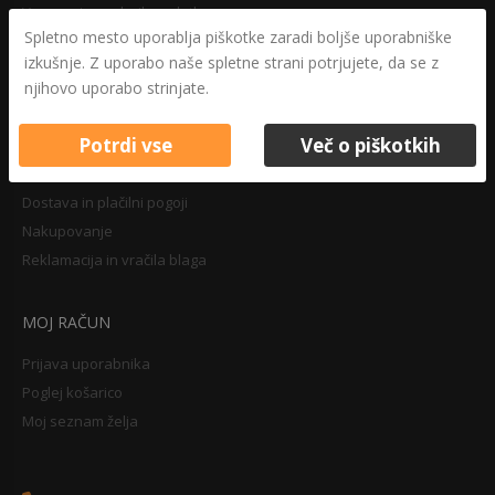
Varovanje osebnih podatkov
Spletno mesto uporablja piškotke zaradi boljše uporabniške
Druga določila
izkušnje. Z uporabo naše spletne strani potrjujete, da se z
Pravilnik o zasebnosti
njihovo uporabo strinjate.
Pravno obvestilo
Potrdi vse
Več o piškotkih
NAKUPOVANJE
Dostava in plačilni pogoji
Nakupovanje
Reklamacija in vračila blaga
MOJ RAČUN
Prijava uporabnika
Poglej košarico
Moj seznam želja