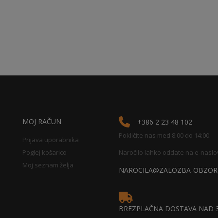
MOJ RAČUN
+386 2 23 48 102
Pokličite nas med 8:00 do 14:00.
Prijava uporabnika
Poglej košarico
Naročilo lahko oddate na e-naslo
Moj seznam želja
NAROCILA@ZALOZBA-OBZORJ
BREZPLAČNA DOSTAVA NAD 3