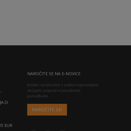
NAROČITE SE NA E-NOVICE
Bodite na tekočem z našimi najnovejšimi
akcijami, popusti in posebnimi
v:
ponudbami.
A.SI
NAROČITE SE!
5 EUR