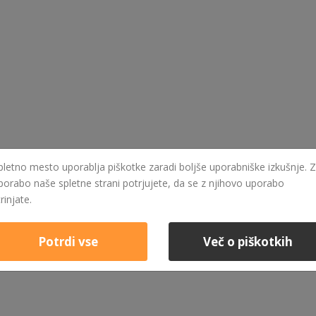
pletno mesto uporablja piškotke zaradi boljše uporabniške izkušnje. Z
porabo naše spletne strani potrjujete, da se z njihovo uporabo
trinjate.
Potrdi vse
Več o piškotkih