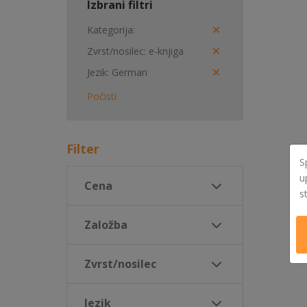
Izbrani filtri
Kategorija
Zvrst/nosilec
e-knjiga
Jezik
German
Počisti
Filter
S
u
Cena
s
Založba
Zvrst/nosilec
Jezik