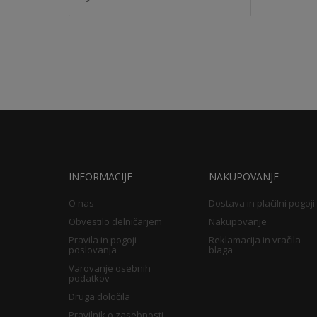
INFORMACIJE
NAKUPOVANJE
O nas
Dostava in plačilni pogoji
Obvestilo delničarjem
Nakupovanje
Pravila in pogoji
Reklamacija in vračila
poslovanja
blaga
Varovanje osebnih
podatkov
Druga določila
Pravilnik o zasebnosti