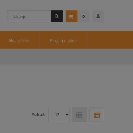
0
Novosti
Blog in novice
Pokaži