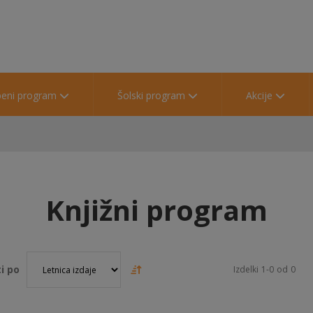
beni program
Šolski program
Akcije
Knjižni program
i po
Izdelki
1
-
0
od
0