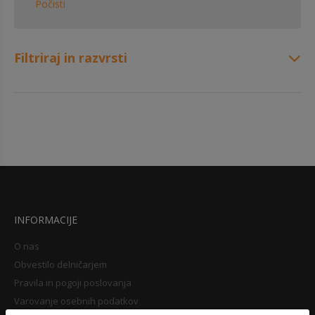
Počisti
Filtriraj in razvrsti
INFORMACIJE
O nas
Obvestilo delničarjem
Pravila in pogoji poslovanja
Varovanje osebnih podatkov