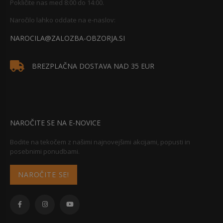
Pokličite nas med 8:00 do 14:00.
Naročilo lahko oddate na e-naslov:
NAROCILA@ZALOZBA-OBZORJA.SI
BREZPLAČNA DOSTAVA NAD 35 EUR
NAROČITE SE NA E-NOVICE
Bodite na tekočem z našimi najnovejšimi akcijami, popusti in
posebnimi ponudbami.
NAROČITE SE!