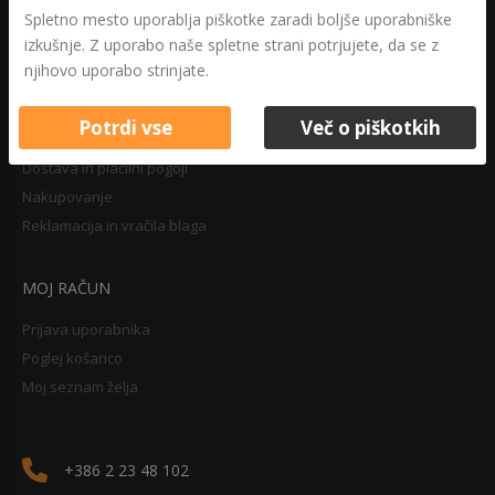
Druga določila
Spletno mesto uporablja piškotke zaradi boljše uporabniške
Pravilnik o zasebnosti
izkušnje. Z uporabo naše spletne strani potrjujete, da se z
Pravno obvestilo
njihovo uporabo strinjate.
Potrdi vse
Več o piškotkih
NAKUPOVANJE
Dostava in plačilni pogoji
Nakupovanje
Reklamacija in vračila blaga
MOJ RAČUN
Prijava uporabnika
Poglej košarico
Moj seznam želja
+386 2 23 48 102