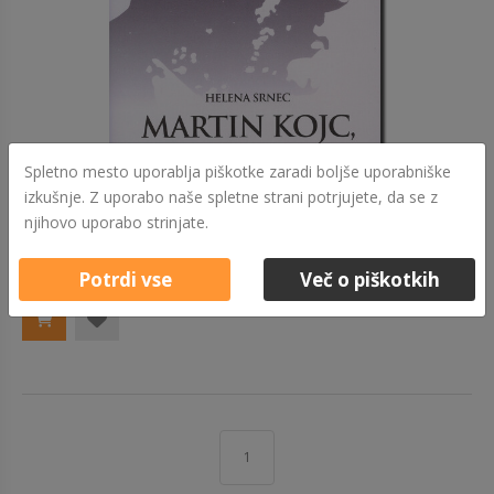
Spletno mesto uporablja piškotke zaradi boljše uporabniške
izkušnje. Z uporabo naše spletne strani potrjujete, da se z
njihovo uporabo strinjate.
29,90 €
MARTIN KOJC, MOST K SPOZNANJU
Izvedi več
Potrdi vse
Več o piškotkih
1