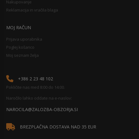
Nakupovanje
Reklamacija in vračila blaga
MOJ RAČUN
Prijava uporabnika
Poglej košarico
Moj seznam želja
+386 2 23 48 102
Pokličite nas med 8:00 do 14:00.
Naročilo lahko oddate na e-naslov:
NAROCILA@ZALOZBA-OBZORJA.SI
BREZPLAČNA DOSTAVA NAD 35 EUR