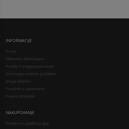
INFORMACIJE
O nas
Obvestilo delničarjem
Pravila in pogoji poslovanja
Varovanje osebnih podatkov
Druga določila
Pravilnik o zasebnosti
Pravno obvestilo
NAKUPOVANJE
Dostava in plačilni pogoji