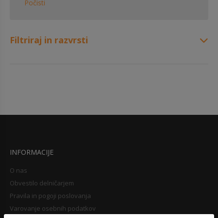
Počisti
Filtriraj in razvrsti
INFORMACIJE
O nas
Obvestilo delničarjem
Pravila in pogoji poslovanja
Varovanje osebnih podatkov