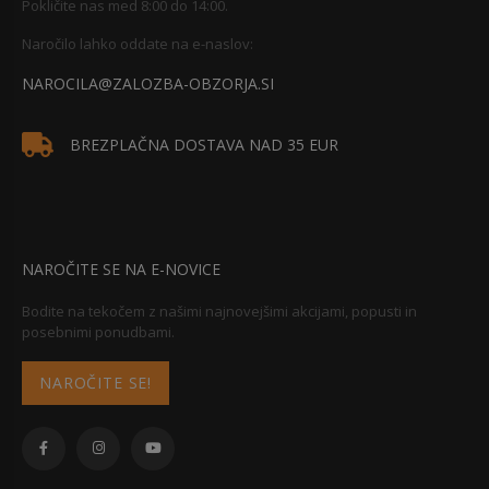
Pokličite nas med 8:00 do 14:00.
Naročilo lahko oddate na e-naslov:
NAROCILA@ZALOZBA-OBZORJA.SI
BREZPLAČNA DOSTAVA NAD 35 EUR
NAROČITE SE NA E-NOVICE
Bodite na tekočem z našimi najnovejšimi akcijami, popusti in
posebnimi ponudbami.
NAROČITE SE!