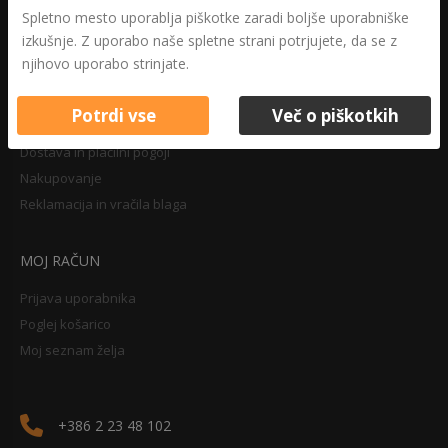
Druga določila
Spletno mesto uporablja piškotke zaradi boljše uporabniške
Pravilnik o zasebnosti
izkušnje. Z uporabo naše spletne strani potrjujete, da se z
Pravno obvestilo
njihovo uporabo strinjate.
Potrdi vse
Več o piškotkih
NAKUPOVANJE
Dostava in plačilni pogoji
Nakupovanje
Reklamacija in vračila blaga
MOJ RAČUN
Prijava uporabnika
Poglej košarico
Moj seznam želja
+386 2 23 48 102