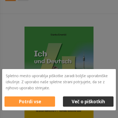
Spletno mesto uporablja piškotke zaradi boljše uporabniške
izkušnje. Z uporabo naše spletne strani potrjujete, da se z
njihovo uporabo strinjate.
Potrdi vse
Več o piškotkih