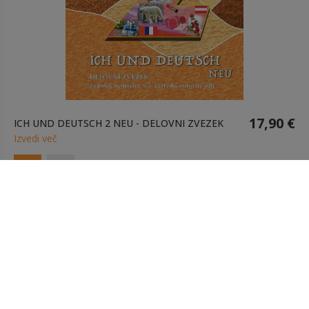
17,90 €
ICH UND DEUTSCH 2 NEU - DELOVNI ZVEZEK
Izvedi več