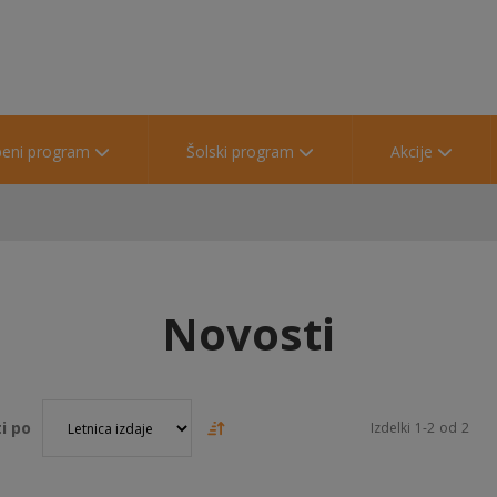
beni program
Šolski program
Akcije
Novosti
i po
Izdelki
1
-
2
od
2