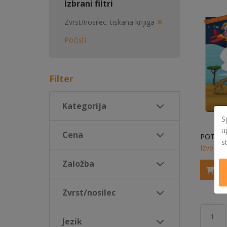
Izbrani filtri
Zvrst/nosilec
tiskana knjiga
Počisti
Filter
Kategorija
S
u
Cena
s
Izvedi v
Založba
Zvrst/nosilec
1
Jezik