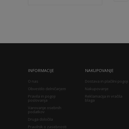
INFORMACIJE
NAKUPOVANJE
O nas
Dostava in plačilni pogoji
Obvestilo delničarjem
Nakupovanje
Pravila in pogoji
Reklamacija in vračila
poslovanja
blaga
Varovanje osebnih
podatkov
Druga določila
Pravilnik o zasebnosti