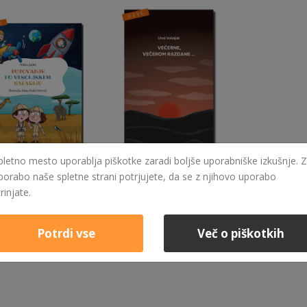
pletno mesto uporablja piškotke zaradi boljše uporabniške izkušnje. Z
porabo naše spletne strani potrjujete, da se z njihovo uporabo
25,00 €
22,00 €
POTOVANJE PO VESOLJSKEM SAFARIJU
VEČERNE, VEČEROM RAZDANE ...
trinjate.
eč
Izvedi več
Potrdi vse
Več o piškotkih