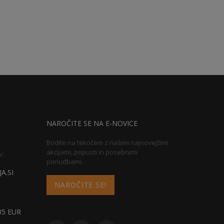
NAROČITE SE NA E-NOVICE
Bodite na tekočem z našimi najnovejšimi
akcijami, popusti in posebnimi
v:
ponudbami.
A.SI
NAROČITE SE!
5 EUR