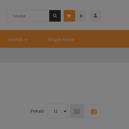
0
Novosti
Blog in novice
Pokaži