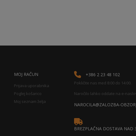
MOJ RAČUN
+386 2 23 48 102
Pokličite nas med 8:00 do 14:00.
Prijava uporabnika
Poglej košarico
Naročilo lahko oddate na e-naslo
Moj seznam želja
NAROCILA@ZALOZBA-OBZORJ
BREZPLAČNA DOSTAVA NAD 3