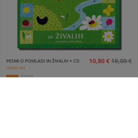
10,80 €
18,00 €
PESMI O POMLADI IN ŽIVALIH + CD
Izvedi več