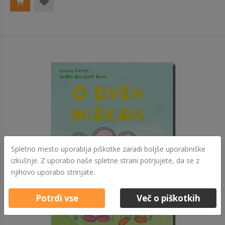
Spletno mesto uporablja piškotke zaradi boljše uporabniške
izkušnje. Z uporabo naše spletne strani potrjujete, da se z
njihovo uporabo strinjate.
Potrdi vse
Več o piškotkih