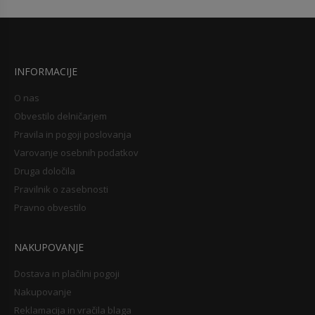
INFORMACIJE
O nas
Obvestilo delničarjem
Pravila in pogoji poslovanja
Varovanje osebnih podatkov
Druga določila
Pravilnik o zasebnosti
Pravno obvestilo
NAKUPOVANJE
Dostava in plačilni pogoji
Nakupovanje
Reklamacija in vračila blaga