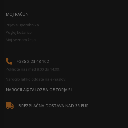
MOJ RAČUN
Prijava uporabnika
Poglej košarico
Moj seznam želja
+386 2 23 48 102
Pokličite nas med 8:00 do 14:00.
Naročilo lahko oddate na e-naslov:
NAROCILA@ZALOZBA-OBZORJA.SI
BREZPLAČNA DOSTAVA NAD 35 EUR