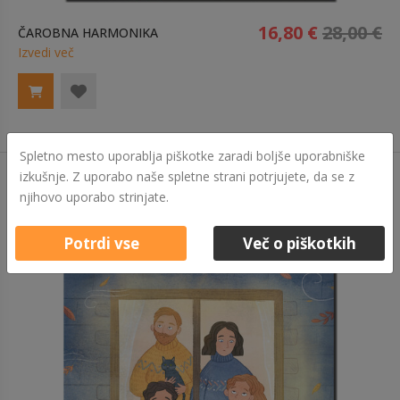
16,80 €
28,00 €
ČAROBNA HARMONIKA
Izvedi več
Spletno mesto uporablja piškotke zaradi boljše uporabniške
izkušnje. Z uporabo naše spletne strani potrjujete, da se z
njihovo uporabo strinjate.
Potrdi vse
Več o piškotkih