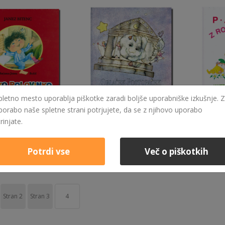
pletno mesto uporablja piškotke zaradi boljše uporabniške izkušnje. Z
porabo naše spletne strani potrjujete, da se z njihovo uporabo
7,50 €
7,00 €
TINKO POLOVINKO
OBLAČEK POSTOPAČEK
trinjate.
eč
Izvedi več
Izvedi v
Potrdi vse
Več o piškotkih
Stran
2
Stran
3
4