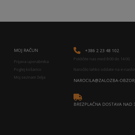
MOJ RAČUN
+386 2 23 48 102
Pokličite nas med 8:00 do 14:00.
Prijava uporabnika
Poglej košarico
Naročilo lahko oddate na e-naslo
Moj seznam želja
NAROCILA@ZALOZBA-OBZORJ
BREZPLAČNA DOSTAVA NAD 3