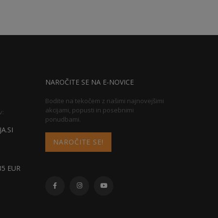
NAROČITE SE NA E-NOVICE
Bodite na tekočem z našimi najnovejšimi
akcijami, popusti in posebnimi
v:
ponudbami.
A.SI
NAROČITE SE!
5 EUR