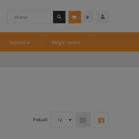
0
Novosti
Blog in novice
Pokaži