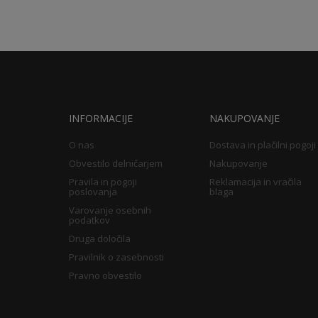
INFORMACIJE
NAKUPOVANJE
O nas
Dostava in plačilni pogoji
Obvestilo delničarjem
Nakupovanje
Pravila in pogoji
Reklamacija in vračila
poslovanja
blaga
Varovanje osebnih
podatkov
Druga določila
Pravilnik o zasebnosti
Pravno obvestilo