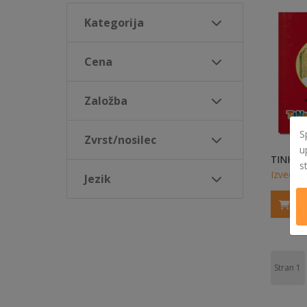
Kategorija
Cena
Založba
S
Zvrst/nosilec
u
s
Izvedi v
Jezik
Stran
1