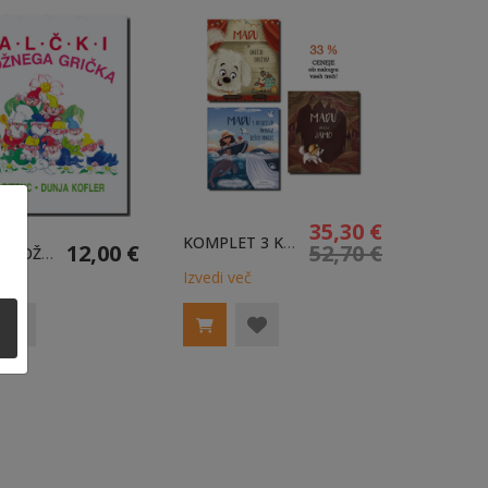
35,30 €
KOMPLET 3 KNJIG - MADUJEVE PUSTOLOVŠČINE
12,00 €
52,70 €
PALČKI Z ROŽNEGA GRIČKA + CD
eč
Izvedi več