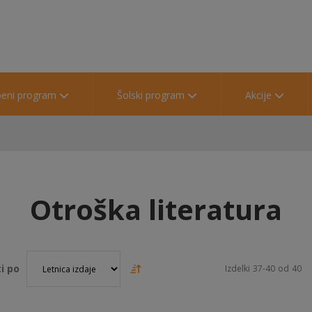
beni program
Šolski program
Akcije
Otroška literatura
i po
Izdelki
37
-
40
od
40