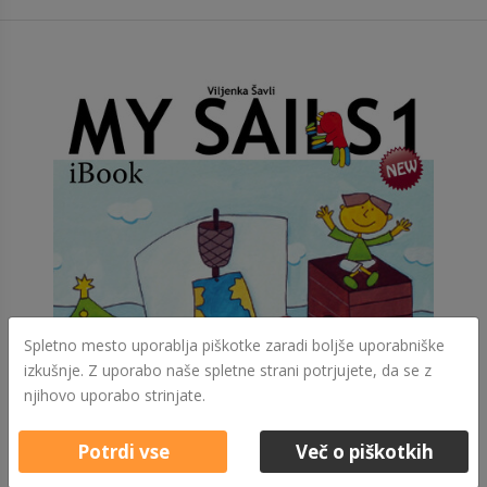
Spletno mesto uporablja piškotke zaradi boljše uporabniške
izkušnje. Z uporabo naše spletne strani potrjujete, da se z
njihovo uporabo strinjate.
Potrdi vse
Več o piškotkih