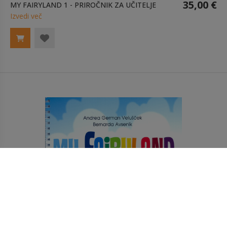
35,00 €
MY FAIRYLAND 1 - PRIROČNIK ZA UČITELJE
Izvedi več