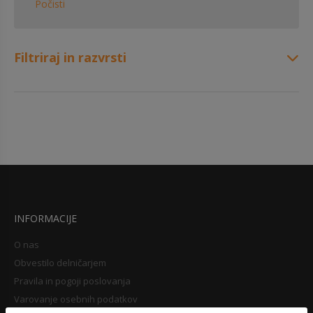
Počisti
Filtriraj in razvrsti
INFORMACIJE
O nas
Obvestilo delničarjem
Pravila in pogoji poslovanja
Varovanje osebnih podatkov