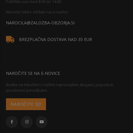
Pokličite nas med 8:00 do 14:00.
Naročilo lahko oddate na e-naslov:
NAROCILA@ZALOZBA-OBZORJA.SI
BREZPLAČNA DOSTAVA NAD 35 EUR
NAROČITE SE NA E-NOVICE
Bodite na tekočem z našimi najnovejšimi akcijami, popusti in
posebnimi ponudbami.
NAROČITE SE!