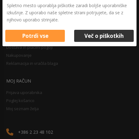
Druga določila
Spletno mesto uporablja piškotke zaradi boljše uporabniške
Pravilnik o zasebnosti
izkušnje. Z uporabo naše spletne strani potrjujete, da se z
Pravno obvestilo
njihovo uporabo strinjate.
Potrdi vse
Več o piškotkih
NAKUPOVANJE
Dostava in plačilni pogoji
Nakupovanje
Reklamacija in vračila blaga
MOJ RAČUN
Prijava uporabnika
Poglej košarico
Moj seznam želja
+386 2 23 48 102