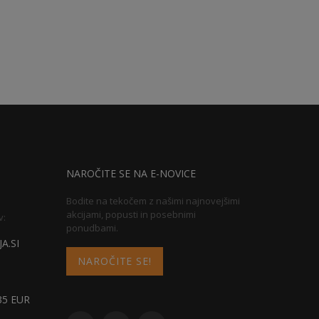
NAROČITE SE NA E-NOVICE
Bodite na tekočem z našimi najnovejšimi
akcijami, popusti in posebnimi
v:
ponudbami.
A.SI
NAROČITE SE!
5 EUR