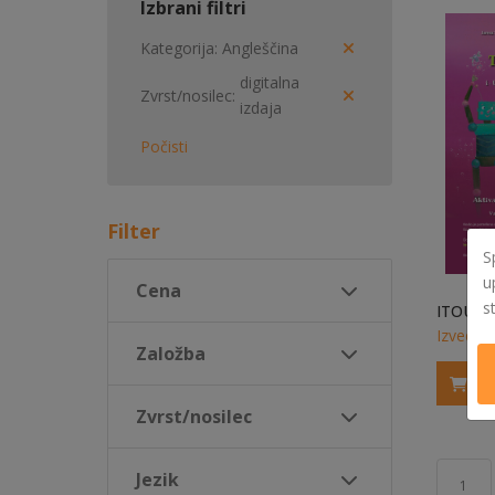
Izbrani filtri
Kategorija
Angleščina
digitalna
Zvrst/nosilec
izdaja
Počisti
Filter
S
u
Cena
s
Izvedi v
Založba
Zvrst/nosilec
Jezik
1