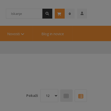
0
Novosti
Blog in novice
Pokaži