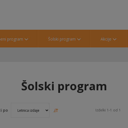
beni program
Šolski program
Akcije
Šolski program
i po
Izdelki
1
-
1
od
1