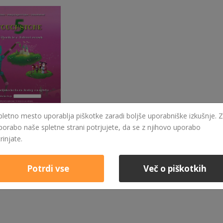
pletno mesto uporablja piškotke zaradi boljše uporabniške izkušnje. Z
porabo naše spletne strani potrjujete, da se z njihovo uporabo
15,50 €
trinjate.
ITOUCHSTONE 5 - I-UČBENIK ZA POUK ANGLEŠČINE V 5. RAZREDU
eč
Potrdi vse
Več o piškotkih