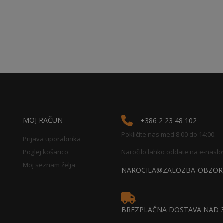
MOJ RAČUN
+386 2 23 48 102
Pokličite nas med 8:00 do 14:00.
Prijava uporabnika
Poglej košarico
Naročilo lahko oddate na e-naslo
Moj seznam želja
NAROCILA@ZALOZBA-OBZORJ
BREZPLAČNA DOSTAVA NAD 3