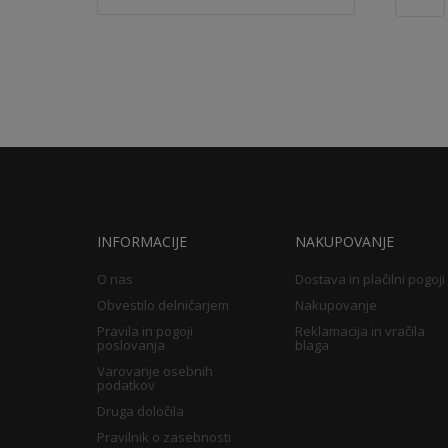
INFORMACIJE
NAKUPOVANJE
O nas
Dostava in plačilni pogoji
Obvestilo delničarjem
Nakupovanje
Pravila in pogoji
Reklamacija in vračila
poslovanja
blaga
Varovanje osebnih
podatkov
Druga določila
Pravilnik o zasebnosti