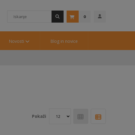
0
Novosti
Blog in novice
Pokaži