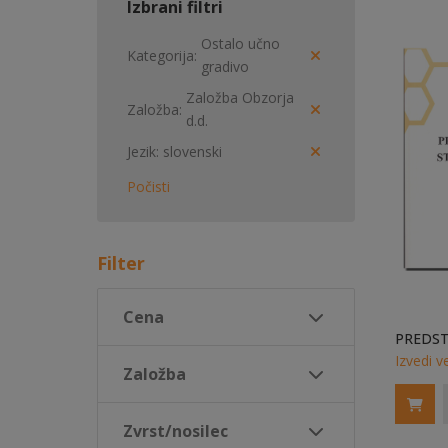
Izbrani filtri
Ostalo učno
Kategorija
gradivo
Založba Obzorja
Založba
d.d.
Jezik
slovenski
Počisti
Filter
Cena
Izvedi v
Založba
Zvrst/nosilec