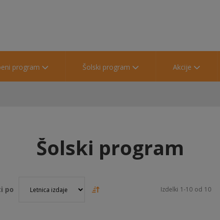
beni program
Šolski program
Akcije
Šolski program
i po
Izdelki
1
-
10
od
10