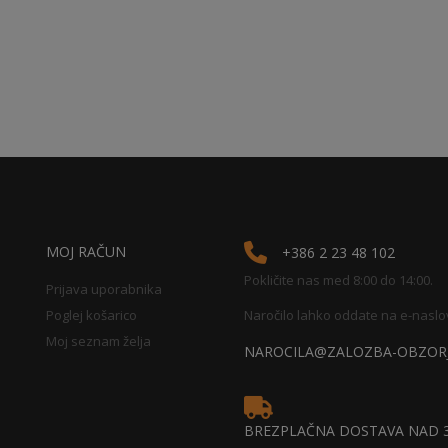
MOJ RAČUN
+386 2 23 48 102
Pokličite nas med 8:00 do 14:00.
Prijava uporabnika
Poglej košarico
Naročilo lahko oddate na e-naslo
Moj seznam želja
NAROCILA@ZALOZBA-OBZORJ
BREZPLAČNA DOSTAVA NAD 3