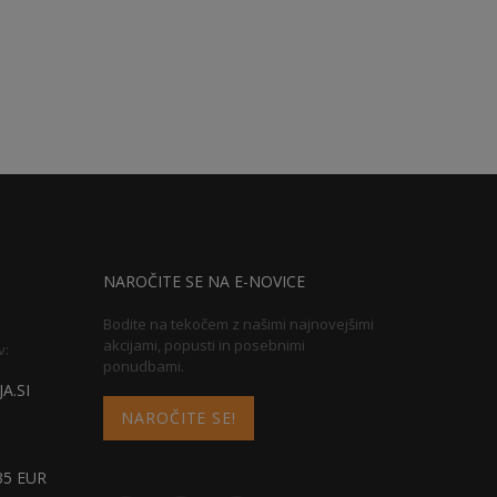
NAROČITE SE NA E-NOVICE
Bodite na tekočem z našimi najnovejšimi
akcijami, popusti in posebnimi
v:
ponudbami.
A.SI
NAROČITE SE!
5 EUR