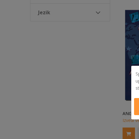
Jezik
S
u
s
Izvedi v