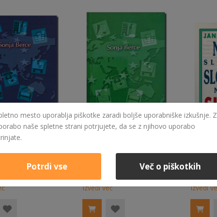
pletno mesto uporablja piškotke zaradi boljše uporabniške izkušnje. Z
porabo naše spletne strani potrjujete, da se z njihovo uporabo
trinjate.
Potrdi vse
Več o piškotkih
10,00 €
10,00 €
ANGLEŠČINA ZA POTOVANJA IN PROSTI ČAS
ITALIJANŠČINA ZA POTOVANJA IN PROSTI ČAS
eč
Izvedi več
Izvedi v