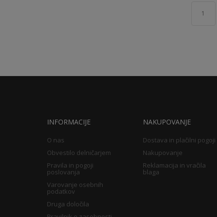
1
INFORMACIJE
NAKUPOVANJE
O nas
Dostava in plačilni pogoji
Obvestilo delničarjem
Nakupovanje
Pravila in pogoji
Reklamacija in vračila
poslovanja
blaga
Varovanje osebnih
podatkov
Druga določila
Pravilnik o zasebnosti