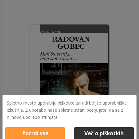
Spletno mesto uporablja piškotke zaradi boljše uporabniške
izkušnje. Z uporabo naše spletne strani potrjujete, da se z
njihovo uporabo strinjate.
Potrdi vse
Več o piškotkih