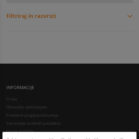
Filtriraj in razvrsti
INFORMACIJE
O nas
Obvestilo delničarjem
Pravila in pogoji poslovanja
Varovanje osebnih podatkov
Druga določila