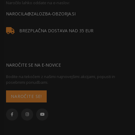
Naročilo lahko oddate na e-naslov:
NAROCILA@ZALOZBA-OBZORJA.SI
BREZPLAČNA DOSTAVA NAD 35 EUR
NAROČITE SE NA E-NOVICE
Bodite na tekočem z našimi najnovejšimi akcijami, popusti in
posebnimi ponudbami.
NAROČITE SE!