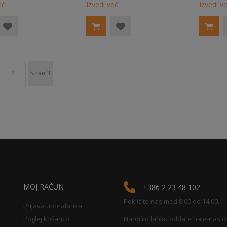
eč
Izvedi več
Izvedi v
2
Stran
3
MOJ RAČUN
+386 2 23 48 102
Pokličite nas med 8:00 do 14:00.
Prijava uporabnika
Poglej košarico
Naročilo lahko oddate na e-naslo