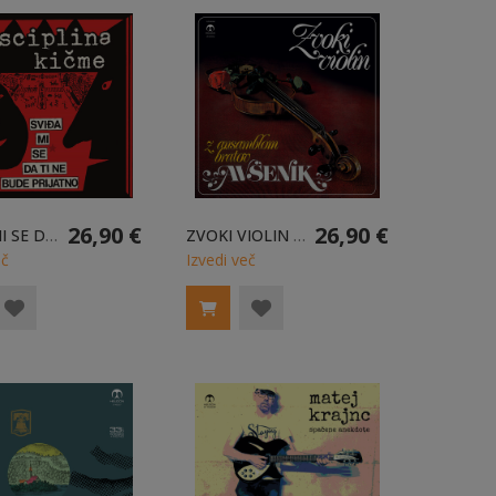
26,90 €
26,90 €
SVIĐA MI SE DA TI NE BUDE PRIJATNO - LP
ZVOKI VIOLIN - LP
eč
Izvedi več