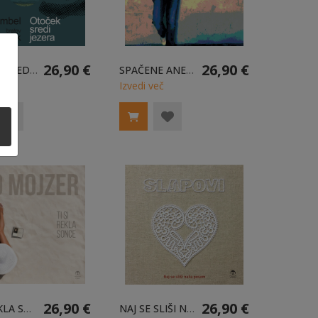
26,90 €
26,90 €
OTOČEK SREDI JEZERA - LP
SPAČENE ANEKDOTE - LP
eč
Izvedi več
26,90 €
26,90 €
TI SI REKLA SONCE - LP
NAJ SE SLIŠI NAŠA PESEM - LP