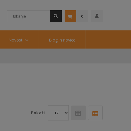
0
Novosti
Blog in novice
Pokaži