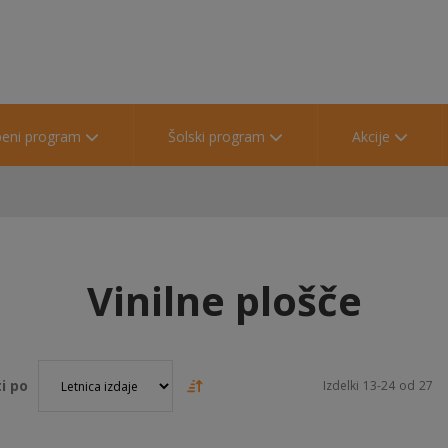
beni program
Šolski program
Akcije
Vinilne plošče
i po
Izdelki
13
-
24
od
27