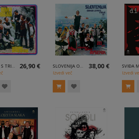
26,90 €
38,00 €
ODMEV S TRIGLAVA - LP
SLOVENIJA ODKOD LEPOTE TVOJE - 2LP
eč
Izvedi več
Izvedi v