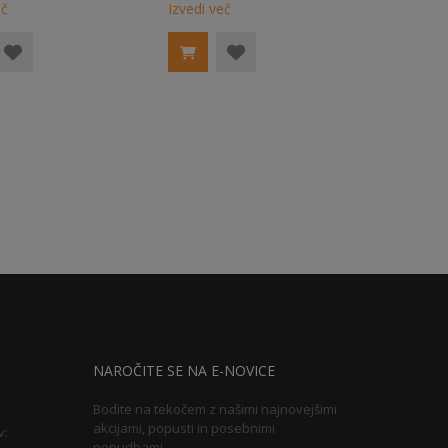
eč
Izvedi več
NAROČITE SE NA E-NOVICE
Bodite na tekočem z našimi najnovejšimi
akcijami, popusti in posebnimi
v:
ponudbami.