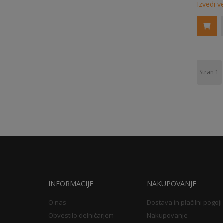
Izvedi v
Stran
1
INFORMACIJE
NAKUPOVANJE
O nas
Dostava in plačilni pogoji
Obvestilo delničarjem
Nakupovanje