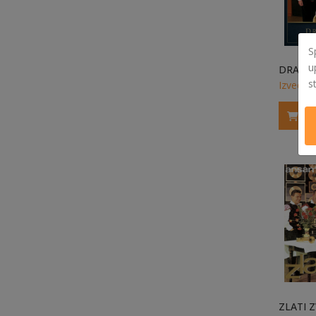
S
u
s
Izvedi v