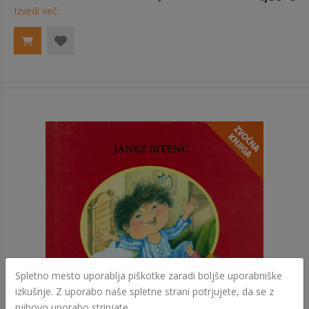
Izvedi več
Spletno mesto uporablja piškotke zaradi boljše uporabniške
izkušnje. Z uporabo naše spletne strani potrjujete, da se z
njihovo uporabo strinjate.