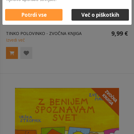
Potrdi vse
Več o piškotkih
9,99 €
TINKO POLOVINKO - ZVOČNA KNJIGA
Izvedi več