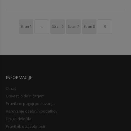
Stran
1
...
Stran
6
Stran
7
Stran
8
9
INFORMACIJE
O nas
Obvestilo delničarjem
Pravila in pogoji poslovanja
Varovanje osebnih podatkov
Druga določila
Pravilnik o zasebnosti