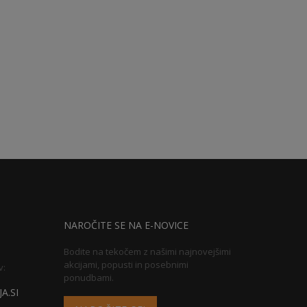
NAROČITE SE NA E-NOVICE
Bodite na tekočem z našimi najnovejšimi
akcijami, popusti in posebnimi
v:
ponudbami.
A.SI