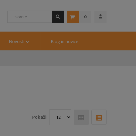
0
Novosti
Blog in novice
Pokaži