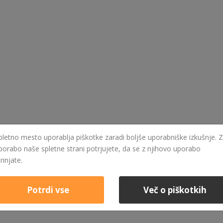
pletno mesto uporablja piškotke zaradi boljše uporabniške izkušnje. Z
porabo naše spletne strani potrjujete, da se z njihovo uporabo
trinjate.
Potrdi vse
Več o piškotkih