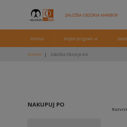
Domov
Knjižni program
Glas
Domov
Založba Obzorja d.d.
NAKUPUJ PO
Razvrst