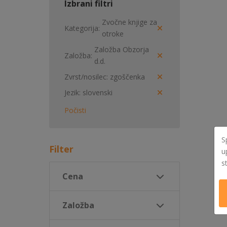
Izbrani filtri
Zvočne knjige za
Kategorija
otroke
Založba Obzorja
Založba
d.d.
Zvrst/nosilec
zgoščenka
Jezik
slovenski
Počisti
S
Filter
u
s
Cena
Založba