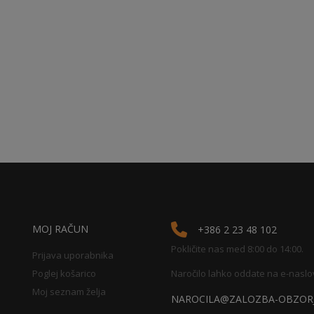
MOJ RAČUN
+386 2 23 48 102
Pokličite nas med 8:00 do 14:00.
Prijava uporabnika
Poglej košarico
Naročilo lahko oddate na e-naslo
Moj seznam želja
NAROCILA@ZALOZBA-OBZORJ