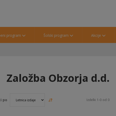
beni program
Šolski program
Akcije
Založba Obzorja d.d.
i po
Izdelki
1
-
0
od
0