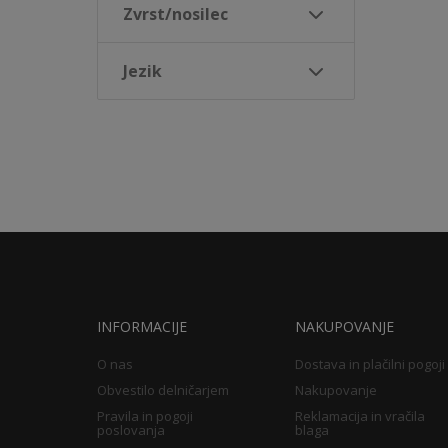
Zvrst/nosilec
Jezik
INFORMACIJE
NAKUPOVANJE
O nas
Dostava in plačilni pogoji
Obvestilo delničarjem
Nakupovanje
Pravila in pogoji
Reklamacija in vračila
poslovanja
blaga