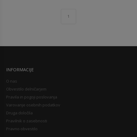
1
INFORMACIJE
O nas
Obvestilo delničarjem
Pravila in pogoji poslovanja
Varovanje osebnih podatkov
Druga določila
Pravilnik o zasebnosti
Pravno obvestilo