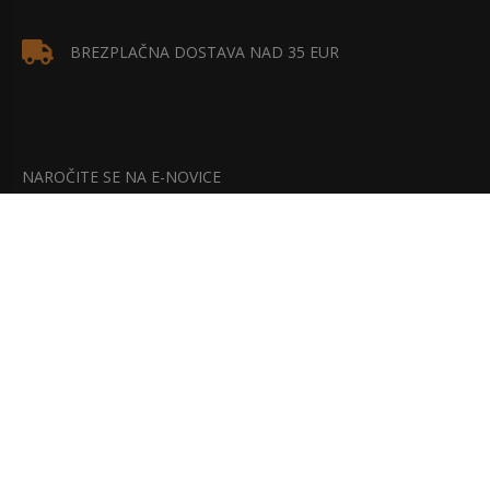
BREZPLAČNA DOSTAVA NAD 35 EUR
NAROČITE SE NA E-NOVICE
Bodite na tekočem z našimi najnovejšimi akcijami, popusti in
posebnimi ponudbami.
NAROČITE SE!