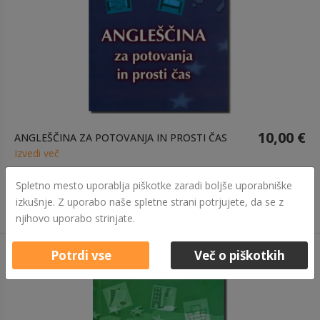
10,00 €
ANGLEŠČINA ZA POTOVANJA IN PROSTI ČAS
Izvedi več
Spletno mesto uporablja piškotke zaradi boljše uporabniške
izkušnje. Z uporabo naše spletne strani potrjujete, da se z
njihovo uporabo strinjate.
Potrdi vse
Več o piškotkih