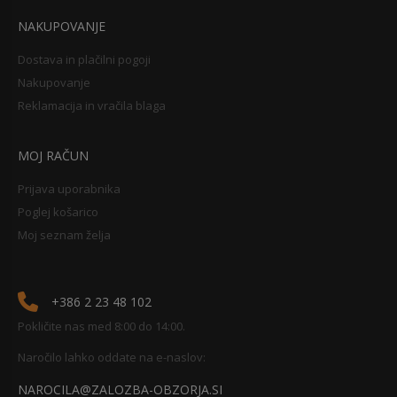
NAKUPOVANJE
Dostava in plačilni pogoji
Nakupovanje
Reklamacija in vračila blaga
MOJ RAČUN
Prijava uporabnika
Poglej košarico
Moj seznam želja
+386 2 23 48 102
Pokličite nas med 8:00 do 14:00.
Naročilo lahko oddate na e-naslov:
NAROCILA@ZALOZBA-OBZORJA.SI