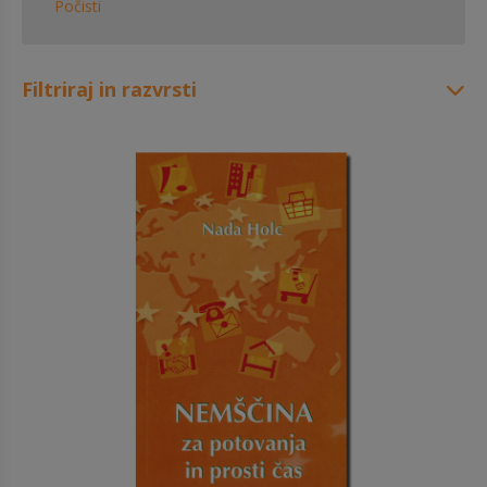
Počisti
Filtriraj in razvrsti