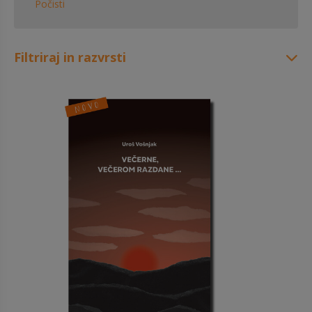
Počisti
Filtriraj in razvrsti