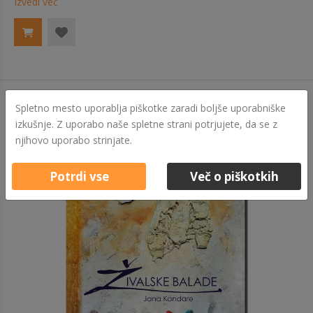
Izvedi več
Spletno mesto uporablja piškotke zaradi boljše uporabniške
izkušnje. Z uporabo naše spletne strani potrjujete, da se z
njihovo uporabo strinjate.
Potrdi vse
Več o piškotkih